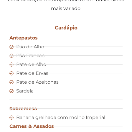
mais variado.
Cardápio
Antepastos
Pão de Alho
Pão Frances
Pate de Alho
Pate de Ervas
Pate de Azeitonas
Sardela
.
Sobremesa
Banana grelhada com molho Imperial
Carnes & Assados