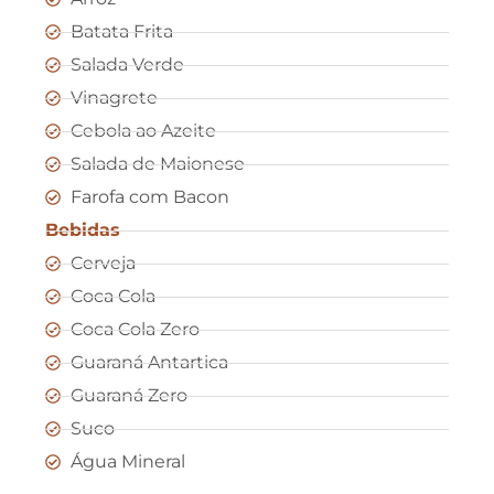
Batata Frita
Salada Verde
Vinagrete
Cebola ao Azeite
Salada de Maionese
Farofa com Bacon
Bebidas
Cerveja
Coca Cola
Coca Cola Zero
Guaraná Antartica
Guaraná Zero
Suco
Água Mineral