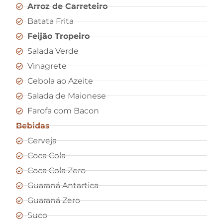
Arroz de Carreteiro
Batata Frita
Feijão Tropeiro
Salada Verde
Vinagrete
Cebola ao Azeite
Salada de Maionese
Farofa com Bacon
Bebidas
Cerveja
Coca Cola
Coca Cola Zero
Guaraná Antartica
Guaraná Zero
Suco