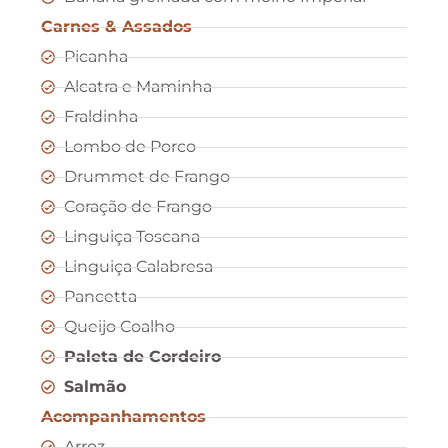
Carnes & Assados
Picanha
Alcatra e Maminha
Fraldinha
Lombo de Porco
Drummet de Frango
Coração de Frango
Linguiça Toscana
Linguiça Calabresa
Pancetta
Queijo Coalho
Paleta de Cordeiro
Salmão
Acompanhamentos
Arroz