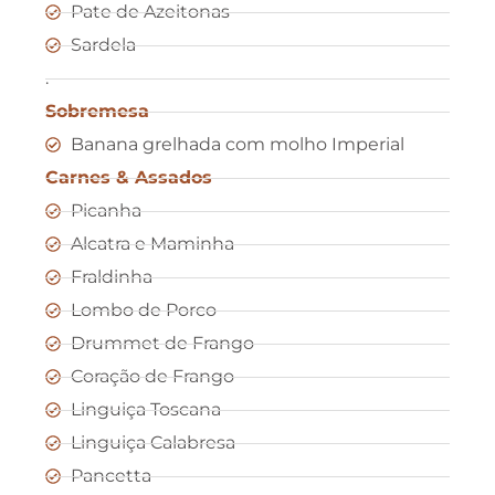
Pate de Azeitonas
Sardela
.
Sobremesa
Banana grelhada com molho Imperial
Carnes & Assados
Picanha
Alcatra e Maminha
Fraldinha
Lombo de Porco
Drummet de Frango
Coração de Frango
Linguiça Toscana
Linguiça Calabresa
Pancetta