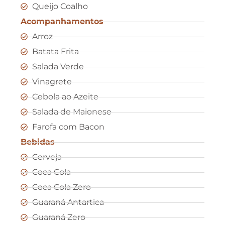
Queijo Coalho
Acompanhamentos
Arroz
Batata Frita
Salada Verde
Vinagrete
Cebola ao Azeite
Salada de Maionese
Farofa com Bacon
Bebidas
Cerveja
Coca Cola
Coca Cola Zero
Guaraná Antartica
Guaraná Zero