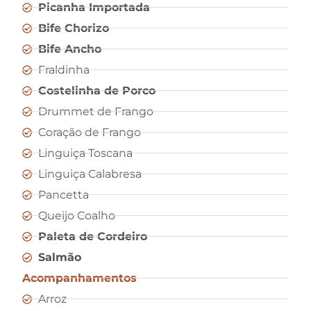
Picanha Importada
Bife Chorizo
Bife Ancho
Fraldinha
Costelinha de Porco
Drummet de Frango
Coração de Frango
Linguiça Toscana
Linguiça Calabresa
Pancetta
Queijo Coalho
Paleta de Cordeiro
Salmão
Acompanhamentos
Arroz