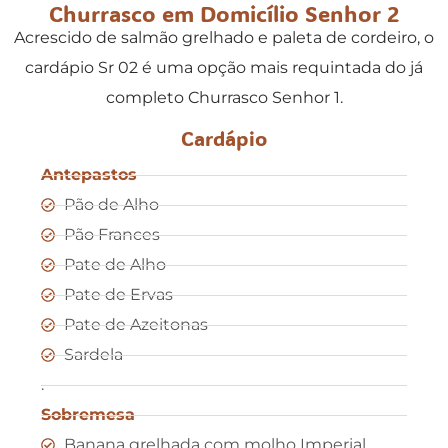
Churrasco em Domicílio Senhor 2
Acrescido de salmão grelhado e paleta de cordeiro, o
cardápio Sr 02 é uma opção mais requintada do já
completo Churrasco Senhor 1.
Cardápio
Antepastos
Pão de Alho
Pão Frances
Pate de Alho
Pate de Ervas
Pate de Azeitonas
Sardela
.
Sobremesa
Banana grelhada com molho Imperial