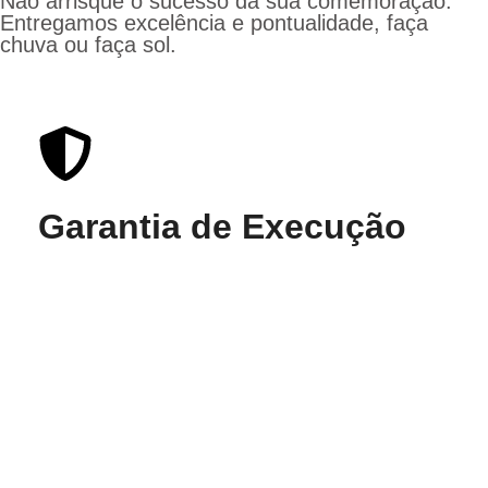
Não arrisque o sucesso da sua comemoração.
Entregamos excelência e pontualidade, faça
chuva ou faça sol.
Garantia de Execução
Desde 2001 realizamos eventos com
planejamento, contratos claros e
compromisso com nossos clientes. Aqui,
cancelar na véspera não faz parte da
nossa história.