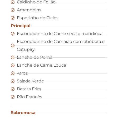
Caldinho de Feijão
Amendoins
Espetinho de Picles
Principal
Escondidinho de Carne seca e mandioca
Escondidinho de Camarão com abóbora e
Catupiry
Lanche de Pernil
Lanche de Carne Louca
Arroz
Salada Verde
Batata Frira
Pão Francês
.
Sobremesa