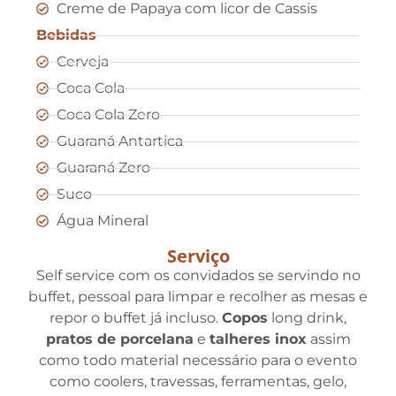
Creme de Papaya com licor de Cassis
Bebidas
Cerveja
Coca Cola
Coca Cola Zero
Guaraná Antartica
Guaraná Zero
Suco
Água Mineral
Serviço
Self service com os convidados se servindo no
buffet, pessoal para limpar e recolher as mesas e
repor o buffet já incluso.
Copos
long drink,
pratos de porcelana
e
talheres inox
assim
como todo material necessário para o evento
como coolers, travessas, ferramentas, gelo,