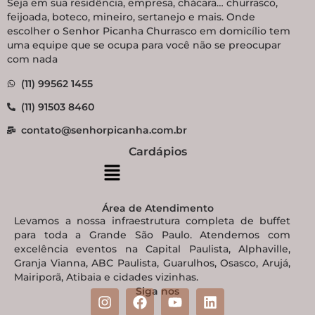
Seja em sua residência, empresa, chácara… churrasco,
feijoada, boteco, mineiro, sertanejo e mais. Onde
escolher o Senhor Picanha Churrasco em domicílio tem
uma equipe que se ocupa para você não se preocupar
com nada
(11) 99562 1455
(11) 91503 8460
contato@senhorpicanha.com.br
Cardápios
Área de Atendimento
Levamos a nossa infraestrutura completa de buffet
para toda a Grande São Paulo. Atendemos com
excelência eventos na Capital Paulista, Alphaville,
Granja Vianna, ABC Paulista, Guarulhos, Osasco, Arujá,
Mairiporã, Atibaia e cidades vizinhas.
Siga nos