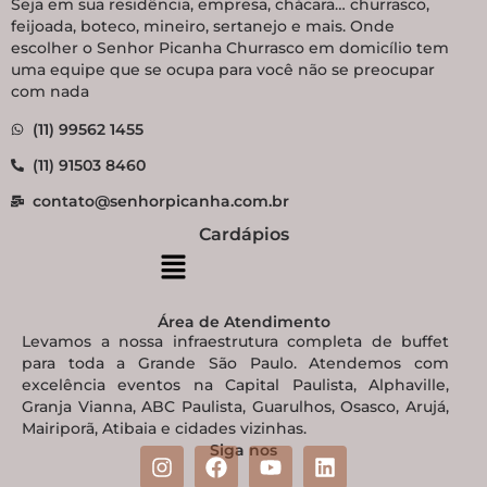
Seja em sua residência, empresa, chácara… churrasco,
feijoada, boteco, mineiro, sertanejo e mais. Onde
escolher o Senhor Picanha Churrasco em domicílio tem
uma equipe que se ocupa para você não se preocupar
com nada
(11) 99562 1455
(11) 91503 8460
contato@senhorpicanha.com.br
Cardápios
Área de Atendimento
Levamos a nossa infraestrutura completa de buffet
para toda a Grande São Paulo. Atendemos com
excelência eventos na Capital Paulista, Alphaville,
Granja Vianna, ABC Paulista, Guarulhos, Osasco, Arujá,
Mairiporã, Atibaia e cidades vizinhas.
Siga nos