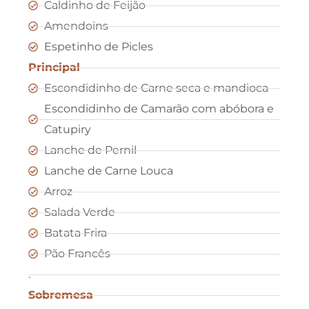
Caldinho de Feijão
Amendoins
Espetinho de Picles
Principal
Escondidinho de Carne seca e mandioca
Escondidinho de Camarão com abóbora e
Catupiry
Lanche de Pernil
Lanche de Carne Louca
Arroz
Salada Verde
Batata Frira
Pão Francês
.
Sobremesa