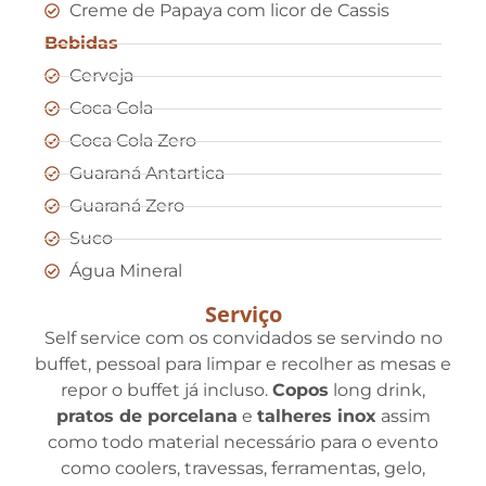
Creme de Papaya com licor de Cassis
Bebidas
Cerveja
Coca Cola
Coca Cola Zero
Guaraná Antartica
Guaraná Zero
Suco
Água Mineral
Serviço
Self service com os convidados se servindo no
buffet, pessoal para limpar e recolher as mesas e
repor o buffet já incluso.
Copos
long drink,
pratos de porcelana
e
talheres inox
assim
como todo material necessário para o evento
como coolers, travessas, ferramentas, gelo,