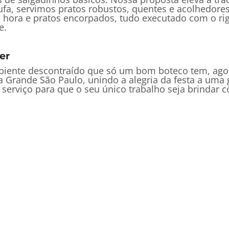
stufa, servimos pratos robustos, quentes e acolhedor
ora e pratos encorpados, tudo executado com o rigo
e.
er
ambiente descontraído que só um bom boteco tem, ag
Grande São Paulo, unindo a alegria da festa a uma g
erviço para que o seu único trabalho seja brindar c