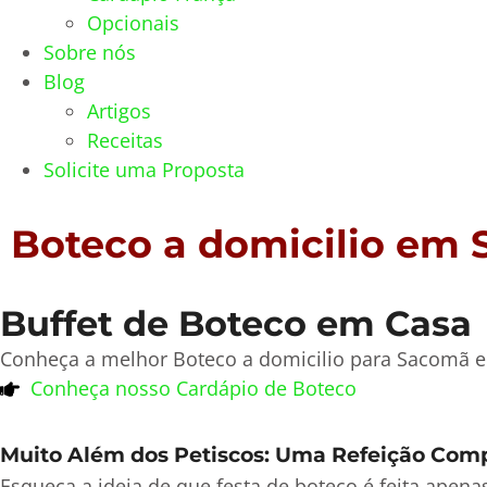
Opcionais
Sobre nós
Blog
Artigos
Receitas
Solicite uma Proposta
Boteco a domicilio em
Buffet de Boteco em Casa
Conheça a melhor Boteco a domicilio para Sacomã e 
Conheça nosso Cardápio de Boteco
Muito Além dos Petiscos: Uma Refeição Com
Esqueça a ideia de que festa de boteco é feita apen