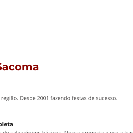
 Sacoma
região. Desde 2001 fazendo festas de sucesso.
pleta
as de salgadinhos básicos. Nossa proposta eleva a tr