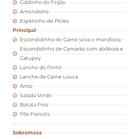
Caldinho de Feijão
Amendoins
Espetinho de Picles
Principal
Escondidinho de Carne seca e mandioca
Escondidinho de Camarão com abóbora e
Catupiry
Lanche de Pernil
Lanche de Carne Louca
Arroz
Salada Verde
Batata Frira
Pão Francês
.
Sobremesa