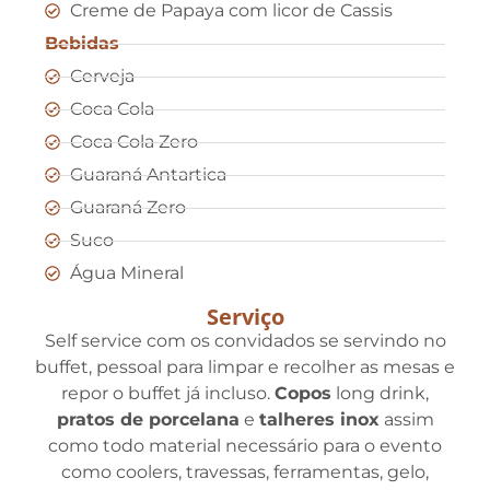
Creme de Papaya com licor de Cassis
Bebidas
Cerveja
Coca Cola
Coca Cola Zero
Guaraná Antartica
Guaraná Zero
Suco
Água Mineral
Serviço
Self service com os convidados se servindo no
buffet, pessoal para limpar e recolher as mesas e
repor o buffet já incluso.
Copos
long drink,
pratos de porcelana
e
talheres inox
assim
como todo material necessário para o evento
como coolers, travessas, ferramentas, gelo,