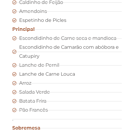
Caldinho de Feijão
Amendoins
Espetinho de Picles
Principal
Escondidinho de Carne seca e mandioca
Escondidinho de Camarão com abóbora e
Catupiry
Lanche de Pernil
Lanche de Carne Louca
Arroz
Salada Verde
Batata Frira
Pão Francês
.
Sobremesa