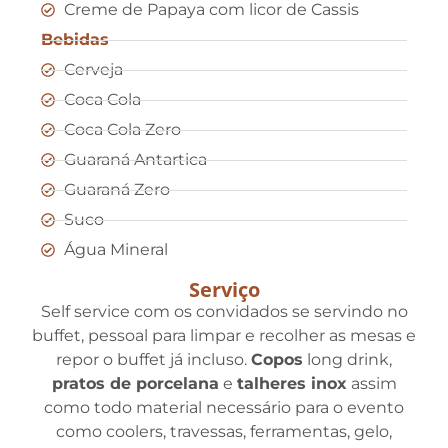
Creme de Papaya com licor de Cassis
Bebidas
Cerveja
Coca Cola
Coca Cola Zero
Guaraná Antartica
Guaraná Zero
Suco
Água Mineral
Serviço
Self service com os convidados se servindo no
buffet, pessoal para limpar e recolher as mesas e
repor o buffet já incluso.
Copos
long drink,
pratos de porcelana
e
talheres inox
assim
como todo material necessário para o evento
como coolers, travessas, ferramentas, gelo,