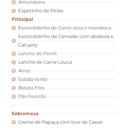
Amendoins
Espetinho de Picles
Principal
Escondidinho de Carne seca e mandioca
Escondidinho de Camarão com abóbora e
Catupiry
Lanche de Pernil
Lanche de Carne Louca
Arroz
Salada Verde
Batata Frira
Pão Francês
.
Sobremesa
Creme de Papaya com licor de Cassis