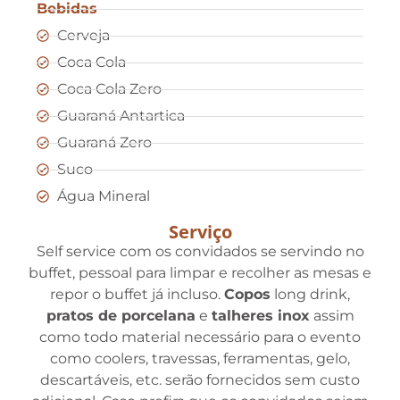
Bebidas
Cerveja
Coca Cola
Coca Cola Zero
Guaraná Antartica
Guaraná Zero
Suco
Água Mineral
Serviço
Self service com os convidados se servindo no
buffet, pessoal para limpar e recolher as mesas e
repor o buffet já incluso.
Copos
long drink,
pratos de porcelana
e
talheres inox
assim
como todo material necessário para o evento
como coolers, travessas, ferramentas, gelo,
descartáveis, etc. serão fornecidos sem custo