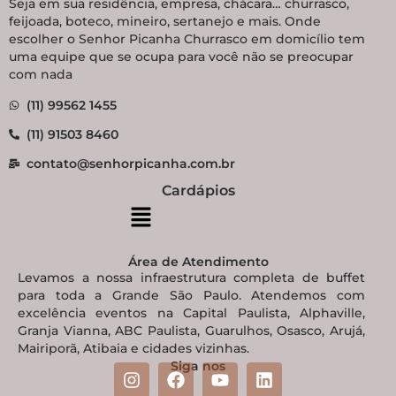
Seja em sua residência, empresa, chácara… churrasco,
feijoada, boteco, mineiro, sertanejo e mais. Onde
escolher o Senhor Picanha Churrasco em domicílio tem
uma equipe que se ocupa para você não se preocupar
com nada
(11) 99562 1455
(11) 91503 8460
contato@senhorpicanha.com.br
Cardápios
Área de Atendimento
Levamos a nossa infraestrutura completa de buffet
para toda a Grande São Paulo. Atendemos com
excelência eventos na Capital Paulista, Alphaville,
Granja Vianna, ABC Paulista, Guarulhos, Osasco, Arujá,
Mairiporã, Atibaia e cidades vizinhas.
Siga nos