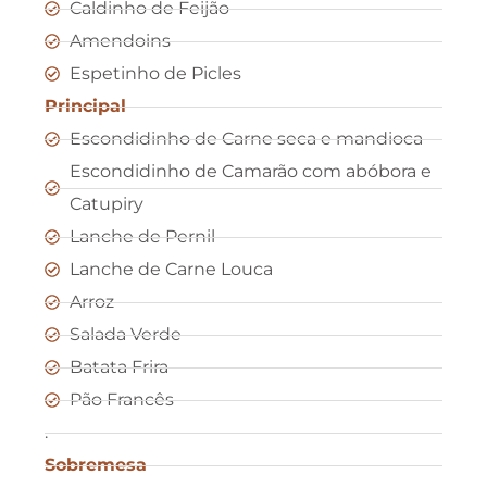
Caldinho de Feijão
Amendoins
Espetinho de Picles
Principal
Escondidinho de Carne seca e mandioca
Escondidinho de Camarão com abóbora e
Catupiry
Lanche de Pernil
Lanche de Carne Louca
Arroz
Salada Verde
Batata Frira
Pão Francês
.
Sobremesa