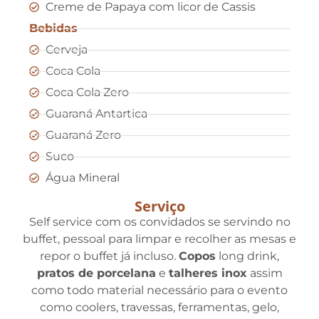
Creme de Papaya com licor de Cassis
Bebidas
Cerveja
Coca Cola
Coca Cola Zero
Guaraná Antartica
Guaraná Zero
Suco
Água Mineral
Serviço
Self service com os convidados se servindo no
buffet, pessoal para limpar e recolher as mesas e
repor o buffet já incluso.
Copos
long drink,
pratos de porcelana
e
talheres inox
assim
como todo material necessário para o evento
como coolers, travessas, ferramentas, gelo,