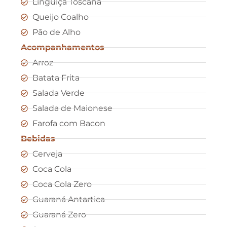
Linguiça Toscana
Queijo Coalho
Pão de Alho
Acompanhamentos
Arroz
Batata Frita
Salada Verde
Salada de Maionese
Farofa com Bacon
Bebidas
Cerveja
Coca Cola
Coca Cola Zero
Guaraná Antartica
Guaraná Zero