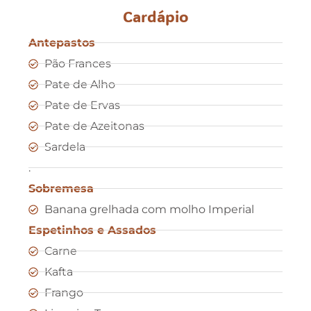
Cardápio
Antepastos
Pão Frances
Pate de Alho
Pate de Ervas
Pate de Azeitonas
Sardela
.
Sobremesa
Banana grelhada com molho Imperial
Espetinhos e Assados
Carne
Kafta
Frango