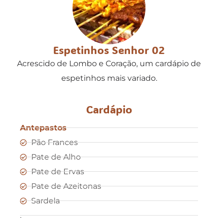
Espetinhos Senhor 02
Acrescido de Lombo e Coração, um cardápio de
espetinhos mais variado.
Cardápio
Antepastos
Pão Frances
Pate de Alho
Pate de Ervas
Pate de Azeitonas
Sardela
.