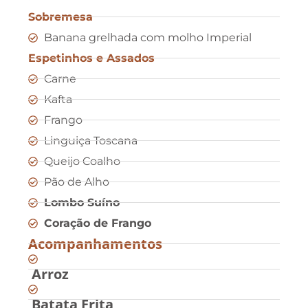
Sobremesa
Banana grelhada com molho Imperial
Espetinhos e Assados
Carne
Kafta
Frango
Linguiça Toscana
Queijo Coalho
Pão de Alho
Lombo Suíno
Coração de Frango
Acompanhamentos
Arroz
Batata Frita