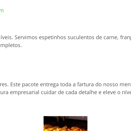
m​
veis. Servimos espetinhos suculentos de carne, frango,
ompletos.
res. Este pacote entrega toda a fartura do nosso me
utura empresarial cuidar de cada detalhe e eleve o n