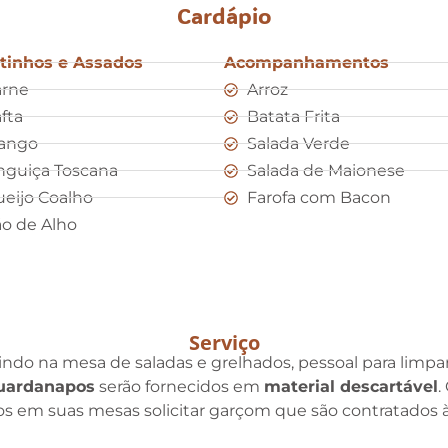
Cardápio
tinhos e Assados
Acompanhamentos
arne
Arroz
fta
Batata Frita
rango
Salada Verde
nguiça Toscana
Salada de Maionese
eijo Coalho
Farofa com Bacon
o de Alho
Serviço
indo na mesa de saladas e grelhados, pessoal para limpar 
uardanapos
serão fornecidos em
material descartável
.
os em suas mesas solicitar garçom que são contratados à