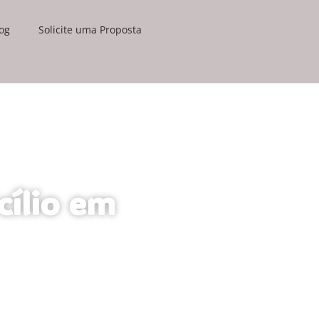
og
Solicite uma Proposta
cílio em