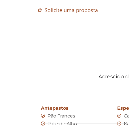
Solicite uma proposta
Acrescido d
Antepastos
Espe
Pão Frances
C
Pate de Alho
Ka