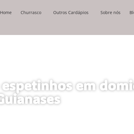
Home
Churrasco
Outros Cardápios
Sobre nós
Bl
o espetinhos em domi
Guianases