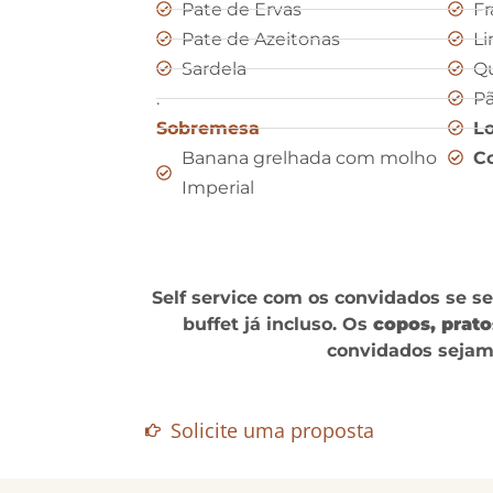
Pate de Ervas
F
Pate de Azeitonas
Li
Sardela
Qu
.
Pã
Sobremesa
L
Banana grelhada com molho
Co
Imperial
Self service com os convidados se s
buffet já incluso. Os
copos, prato
convidados sejam 
Solicite uma proposta