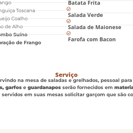
Batata Frita
rango
nguiça Toscana
Salada Verde
eijo Coalho
Salada de Maionese
o de Alho
ombo Suíno
Farofa com Bacon
ração de Frango
Serviço
ervindo na mesa de saladas e grelhados, pessoal para 
s, garfos
e
guardanapos
serão fornecidos em
materia
servidos em suas mesas solicitar garçom que são co