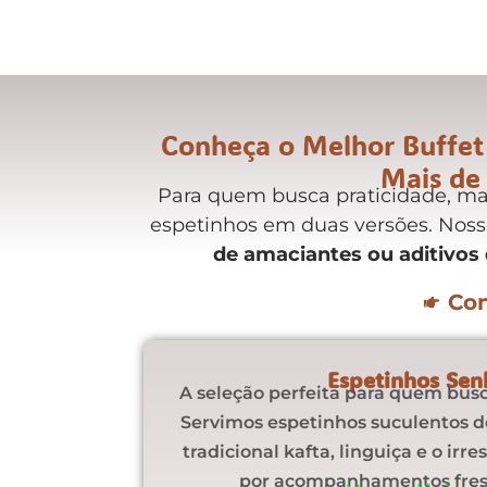
Conheça o Melhor Buffet 
Mais de 
Para quem busca praticidade, ma
espetinhos em duas versões. Noss
de amaciantes ou aditivos
Con
Espetinhos Sen
A seleção perfeita para quem busca 
Servimos espetinhos suculentos de
tradicional kafta, linguiça e o irre
por acompanhamentos fresc