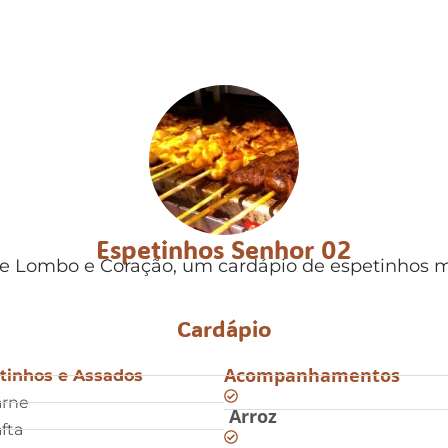
Espetinhos Senhor 02
e Lombo e Coração, um cardápio de espetinhos m
Cardápio
Acompanhamentos
tinhos e Assados
arne
Arroz
fta