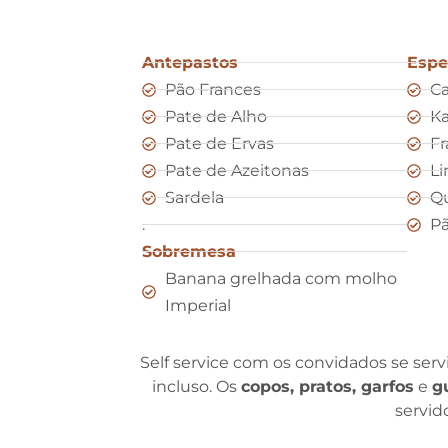
Antepastos
Espe
Pão Frances
C
Pate de Alho
Ka
Pate de Ervas
F
Pate de Azeitonas
Li
Sardela
Qu
.
Pã
Sobremesa
Banana grelhada com molho
Imperial
Self service com os convidados se serv
incluso. Os
copos, pratos, garfos
e
g
servid