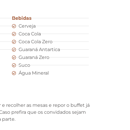
Bebidas
Cerveja
Coca Cola
Coca Cola Zero
Guaraná Antartica
Guaraná Zero
Suco
Água Mineral
e recolher as mesas e repor o buffet já
 Caso prefira que os convidados sejam
 parte.