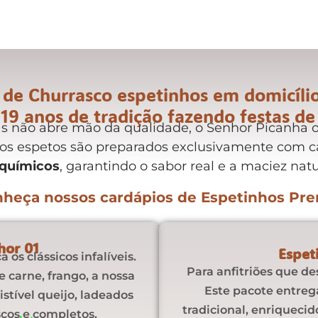
de Churrasco espetinhos em domicílio
19 anos de tradição fazendo festas de
s não abre mão da qualidade, o Senhor Picanha o
os espetos são preparados exclusivamente com ca
 químicos
, garantindo o sabor real e a maciez nat
heça nossos cardápios de Espetinhos Pr
hor 01
Espet
os clássicos infalíveis.
Para anfitriões que de
 carne, frango, a nossa
Este pacote entreg
sistível queijo, ladeados
tradicional, enriqueci
os e completos.