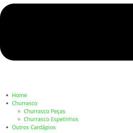
Home
Churrasco
Churrasco Peças
Churrasco Espetinhos
Outros Cardápios