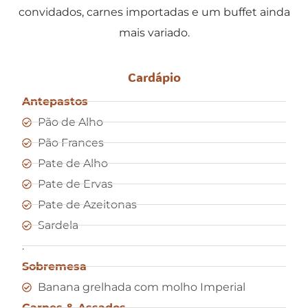
convidados, carnes importadas e um buffet ainda
mais variado.
Cardápio
Antepastos
Pão de Alho
Pão Frances
Pate de Alho
Pate de Ervas
Pate de Azeitonas
Sardela
.
Sobremesa
Banana grelhada com molho Imperial
Carnes & Assados