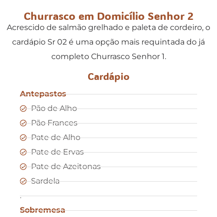
Churrasco em Domicílio Senhor 2
Acrescido de salmão grelhado e paleta de cordeiro, o
cardápio Sr 02 é uma opção mais requintada do já
completo Churrasco Senhor 1.
Cardápio
Antepastos
Pão de Alho
Pão Frances
Pate de Alho
Pate de Ervas
Pate de Azeitonas
Sardela
.
Sobremesa