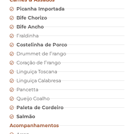
Picanha Importada
Bife Chorizo
Bife Ancho
Fraldinha
Costelinha de Porco
Drummet de Frango
Coração de Frango
Linguiça Toscana
Linguiça Calabresa
Pancetta
Queijo Coalho
Paleta de Cordeiro
Salmão
Acompanhamentos