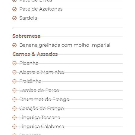
Pate de Azeitonas
Sardela
.
Sobremesa
Banana grelhada com molho Imperial
Carnes & Assados
Picanha
Alcatra e Maminha
Fraldinha
Lombo de Porco
Drummet de Frango
Coração de Frango
Linguiça Toscana
Linguiça Calabresa