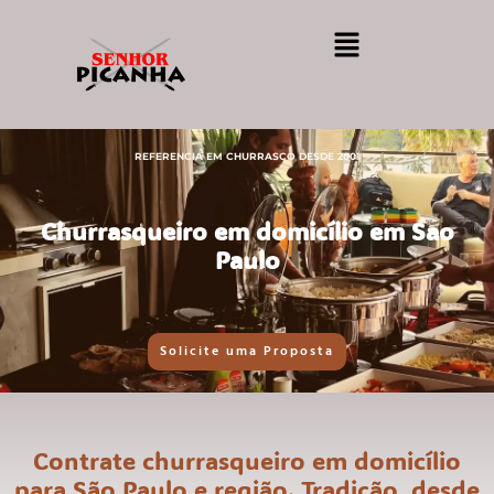
REFERENCIA EM CHURRASCO DESDE 2001
Churrasqueiro em domicílio em Sao
Paulo
Solicite uma Proposta
Contrate churrasqueiro em domicílio
para São Paulo e região. Tradição, desde