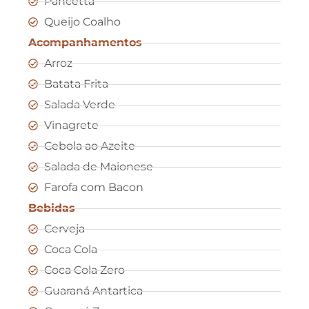
Pancetta
Queijo Coalho
Acompanhamentos
Arroz
Batata Frita
Salada Verde
Vinagrete
Cebola ao Azeite
Salada de Maionese
Farofa com Bacon
Bebidas
Cerveja
Coca Cola
Coca Cola Zero
Guaraná Antartica