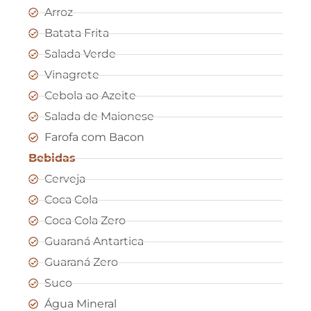
Arroz
Batata Frita
Salada Verde
Vinagrete
Cebola ao Azeite
Salada de Maionese
Farofa com Bacon
Bebidas
Cerveja
Coca Cola
Coca Cola Zero
Guaraná Antartica
Guaraná Zero
Suco
Água Mineral