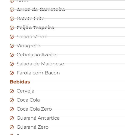
Arroz
Arroz de Carreteiro
Batata Frita
Feijão Tropeiro
Salada Verde
Vinagrete
Cebola ao Azeite
Salada de Maionese
Farofa com Bacon
Bebidas
Cerveja
Coca Cola
Coca Cola Zero
Guaraná Antartica
Guaraná Zero