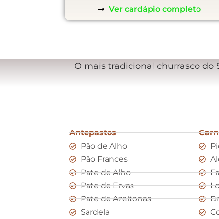
Ver cardápio completo
O mais tradicional churrasco do
Antepastos
Carn
Pão de Alho
Pi
Pão Frances
Al
Pate de Alho
Fr
Pate de Ervas
L
Pate de Azeitonas
D
Sardela
Co