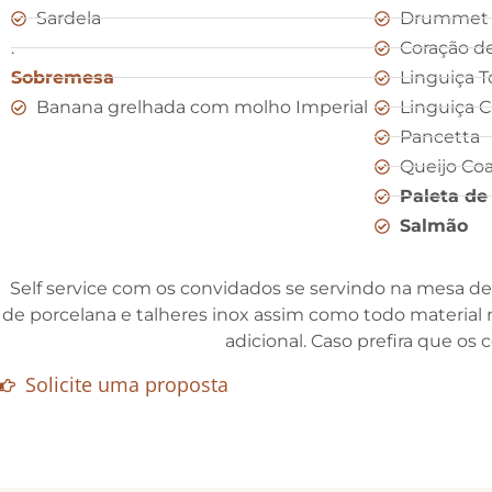
Sardela
Drummet 
.
Coração d
Sobremesa
Linguiça 
Banana grelhada com molho Imperial
Linguiça C
Pancetta
Queijo Co
Paleta de
Salmão
Self service com os convidados se servindo na mesa de s
de porcelana e talheres inox assim como todo material n
adicional. Caso prefira que os
Solicite uma proposta