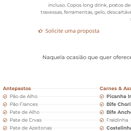
incluso. Copos long drink, pratos d
travessas, ferramentas, gelo, descartáv
Solicite uma proposta
Naquela ocasião que quer oferece
Antepastos
Carnes & As
Pão de Alho
Picanha 
Pão Frances
Bife Chor
Pate de Alho
Bife Anch
Pate de Ervas
Fraldinha
Pate de Azeitonas
Costelinh