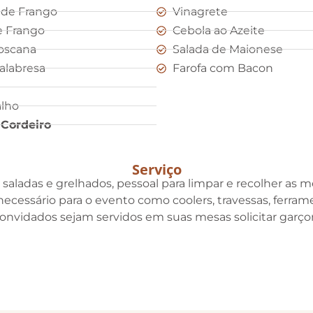
de Frango
Vinagrete
e Frango
Cebola ao Azeite
Toscana
Salada de Maionese
alabresa
Farofa com Bacon
alho
 Cordeiro
Serviço
aladas e grelhados, pessoal para limpar e recolher as mes
ecessário para o evento como coolers, travessas, ferramen
 convidados sejam servidos em suas mesas solicitar garç