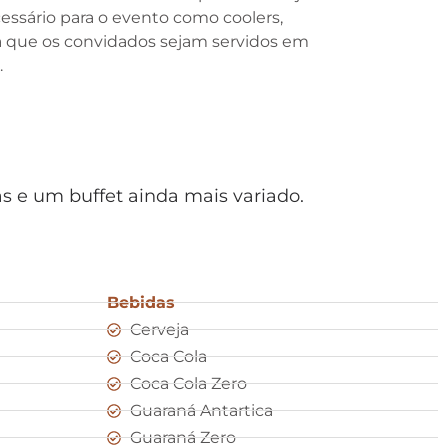
cessário para o evento como coolers,
fira que os convidados sejam servidos em
.
s e um buffet ainda mais variado.
Bebidas
Cerveja
Coca Cola
Coca Cola Zero
Guaraná Antartica
Guaraná Zero