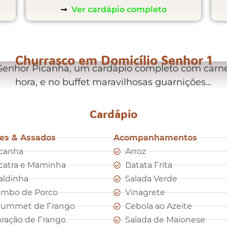
Ver cardápio completo
Churrasco em Domicílio Senhor 1
 Senhor Picanha, um cardápio completo com carne
hora, e no buffet maravilhosas guarnições…
Cardápio
es & Assados
Acompanhamentos
canha
Arroz
catra e Maminha
Batata Frita
aldinha
Salada Verde
ombo de Porco
Vinagrete
rummet de Frango
Cebola ao Azeite
ração de Frango
Salada de Maionese