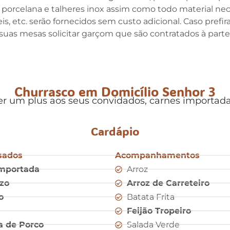
e porcelana e talheres inox assim como todo material ne
eis, etc. serão fornecidos sem custo adicional. Caso pre
suas mesas solicitar garçom que são contratados à parte
Churrasco em Domicílio Senhor 3
r um plus aos seus convidados, carnes importada
Cardápio
sados
Acompanhamentos
Importada
Arroz
izo
Arroz de Carreteiro
o
Batata Frita
Feijão Tropeiro
a de Porco
Salada Verde