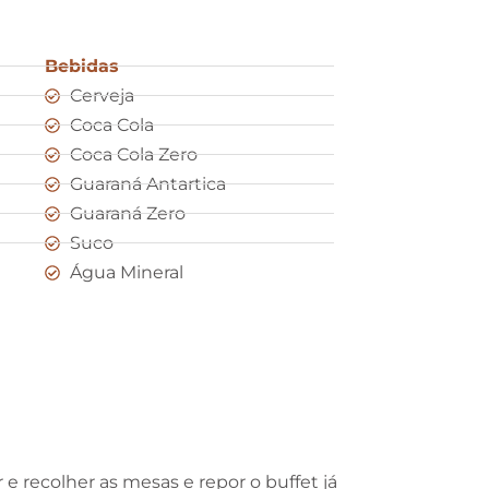
Bebidas
Cerveja
Coca Cola
Coca Cola Zero
Guaraná Antartica
Guaraná Zero
Suco
Água Mineral
e recolher as mesas e repor o buffet já