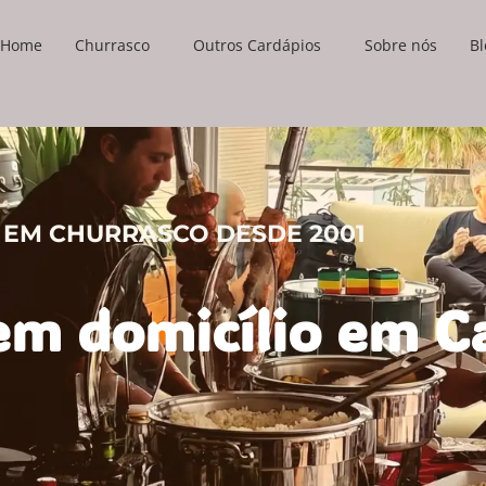
Home
Churrasco
Outros Cardápios
Sobre nós
Bl
 EM CHURRASCO DESDE 2001
em domicílio em C