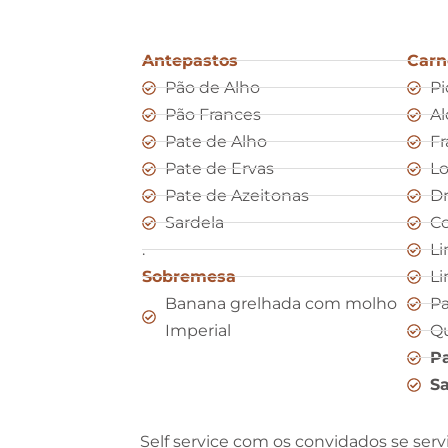
Antepastos
Carn
Pão de Alho
Pi
Pão Frances
Al
Pate de Alho
Fr
Pate de Ervas
L
Pate de Azeitonas
D
Sardela
Co
.
Li
Sobremesa
Li
Banana grelhada com molho
Pa
Imperial
Qu
Pa
S
Self service com os convidados se serv