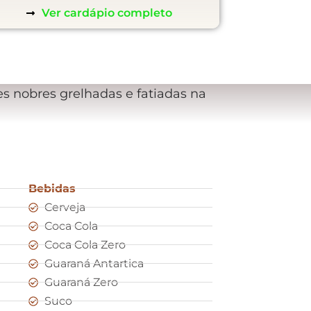
Ver cardápio completo
s nobres grelhadas e fatiadas na
Bebidas
Cerveja
Coca Cola
Coca Cola Zero
Guaraná Antartica
Guaraná Zero
Suco