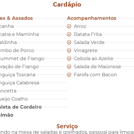
Cardápio
es & Assados
Acompanhamentos
canha
Arroz
catra e Maminha
Batata Frita
aldinha
Salada Verde
ombo de Porco
Vinagrete
rummet de Frango
Cebola ao Azeite
ração de Frango
Salada de Maionese
nguiça Toscana
Farofa com Bacon
nguiça Calabresa
ncetta
eijo Coalho
leta de Cordeiro
almão
Serviço
indo na mesa de saladas e grelhados, pessoal para limpar 