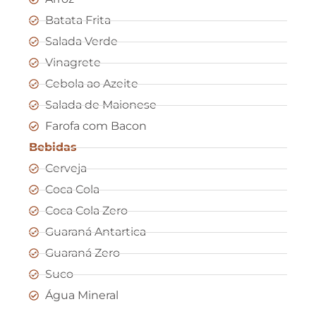
Batata Frita
Salada Verde
Vinagrete
Cebola ao Azeite
Salada de Maionese
Farofa com Bacon
Bebidas
Cerveja
Coca Cola
Coca Cola Zero
Guaraná Antartica
Guaraná Zero
Suco
Água Mineral