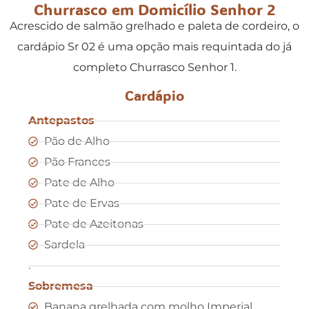
Churrasco em Domicílio Senhor 2
Acrescido de salmão grelhado e paleta de cordeiro, o
cardápio Sr 02 é uma opção mais requintada do já
completo Churrasco Senhor 1.
Cardápio
Antepastos
Pão de Alho
Pão Frances
Pate de Alho
Pate de Ervas
Pate de Azeitonas
Sardela
.
Sobremesa
Banana grelhada com molho Imperial