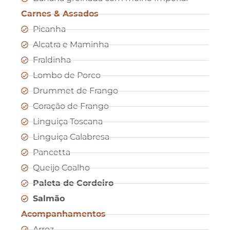
Carnes & Assados
Picanha
Alcatra e Maminha
Fraldinha
Lombo de Porco
Drummet de Frango
Coração de Frango
Linguiça Toscana
Linguiça Calabresa
Pancetta
Queijo Coalho
Paleta de Cordeiro
Salmão
Acompanhamentos
Arroz