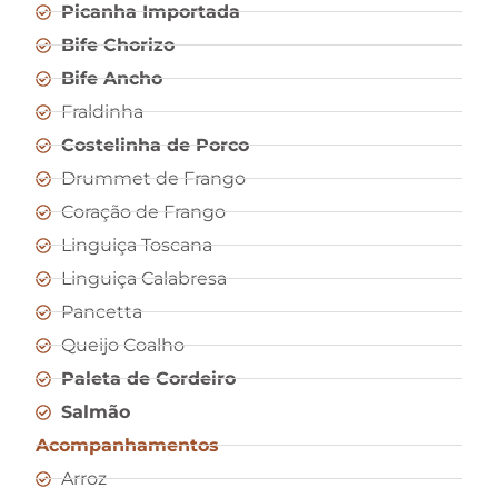
Picanha Importada
Bife Chorizo
Bife Ancho
Fraldinha
Costelinha de Porco
Drummet de Frango
Coração de Frango
Linguiça Toscana
Linguiça Calabresa
Pancetta
Queijo Coalho
Paleta de Cordeiro
Salmão
Acompanhamentos
Arroz