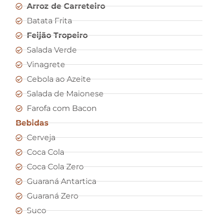
Arroz de Carreteiro
Batata Frita
Feijão Tropeiro
Salada Verde
Vinagrete
Cebola ao Azeite
Salada de Maionese
Farofa com Bacon
Bebidas
Cerveja
Coca Cola
Coca Cola Zero
Guaraná Antartica
Guaraná Zero
Suco