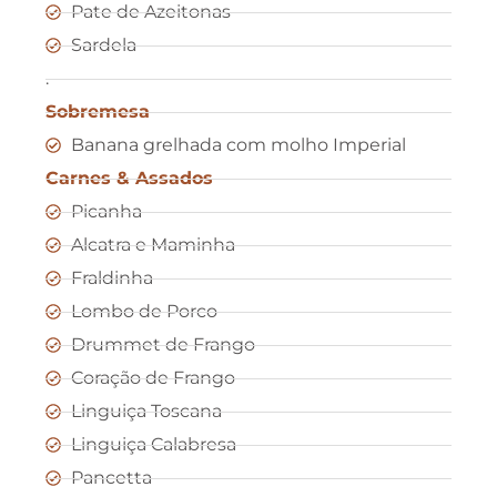
Pate de Azeitonas
Sardela
.
Sobremesa
Banana grelhada com molho Imperial
Carnes & Assados
Picanha
Alcatra e Maminha
Fraldinha
Lombo de Porco
Drummet de Frango
Coração de Frango
Linguiça Toscana
Linguiça Calabresa
Pancetta