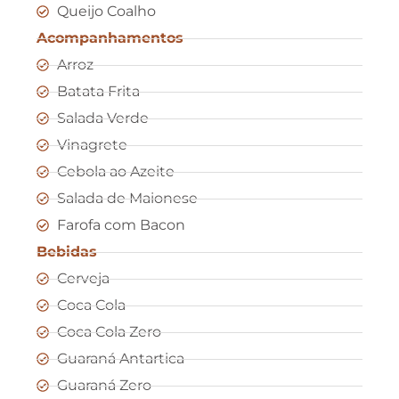
Queijo Coalho
Acompanhamentos
Arroz
Batata Frita
Salada Verde
Vinagrete
Cebola ao Azeite
Salada de Maionese
Farofa com Bacon
Bebidas
Cerveja
Coca Cola
Coca Cola Zero
Guaraná Antartica
Guaraná Zero