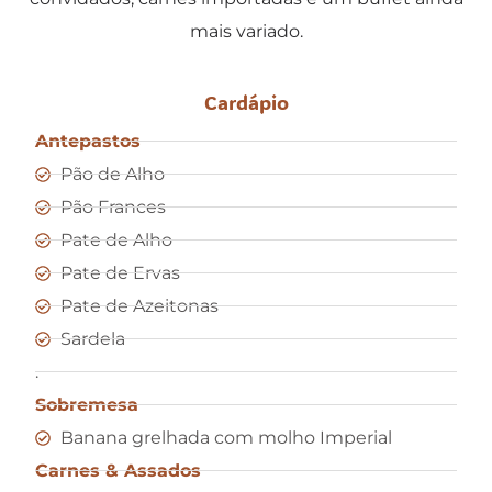
mais variado.
Cardápio
Antepastos
Pão de Alho
Pão Frances
Pate de Alho
Pate de Ervas
Pate de Azeitonas
Sardela
.
Sobremesa
Banana grelhada com molho Imperial
Carnes & Assados