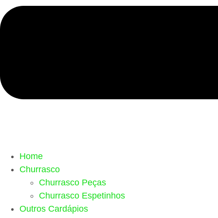
Home
Churrasco
Churrasco Peças
Churrasco Espetinhos
Outros Cardápios