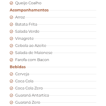
Queijo Coalho
Acompanhamentos
Arroz
Batata Frita
Salada Verde
Vinagrete
Cebola ao Azeite
Salada de Maionese
Farofa com Bacon
Bebidas
Cerveja
Coca Cola
Coca Cola Zero
Guaraná Antartica
Guaraná Zero