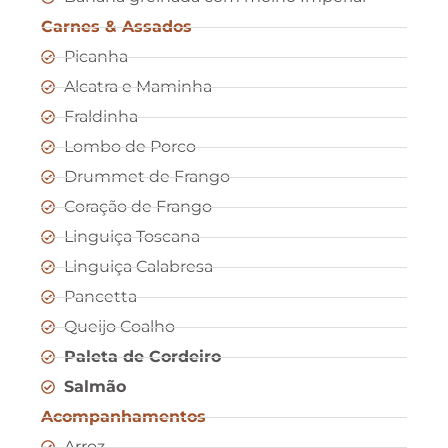
Carnes & Assados
Picanha
Alcatra e Maminha
Fraldinha
Lombo de Porco
Drummet de Frango
Coração de Frango
Linguiça Toscana
Linguiça Calabresa
Pancetta
Queijo Coalho
Paleta de Cordeiro
Salmão
Acompanhamentos
Arroz