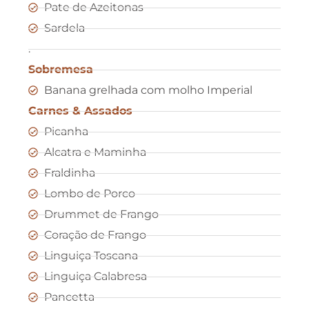
Pate de Azeitonas
Sardela
.
Sobremesa
Banana grelhada com molho Imperial
Carnes & Assados
Picanha
Alcatra e Maminha
Fraldinha
Lombo de Porco
Drummet de Frango
Coração de Frango
Linguiça Toscana
Linguiça Calabresa
Pancetta