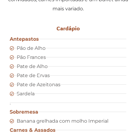
mais variado.
Cardápio
Antepastos
Pão de Alho
Pão Frances
Pate de Alho
Pate de Ervas
Pate de Azeitonas
Sardela
.
Sobremesa
Banana grelhada com molho Imperial
Carnes & Assados