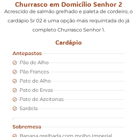
Churrasco em Domicílio Senhor 2
Acrescido de salmão grelhado e paleta de cordeiro, o
cardápio Sr 02 é uma opção mais requintada do já
completo Churrasco Senhor 1.
Cardápio
Antepastos
Pão de Alho
Pão Frances
Pate de Alho
Pate de Ervas
Pate de Azeitonas
Sardela
.
Sobremesa
Banana grelhada com molho Imperial