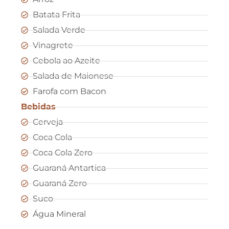
Batata Frita
Salada Verde
Vinagrete
Cebola ao Azeite
Salada de Maionese
Farofa com Bacon
Bebidas
Cerveja
Coca Cola
Coca Cola Zero
Guaraná Antartica
Guaraná Zero
Suco
Água Mineral