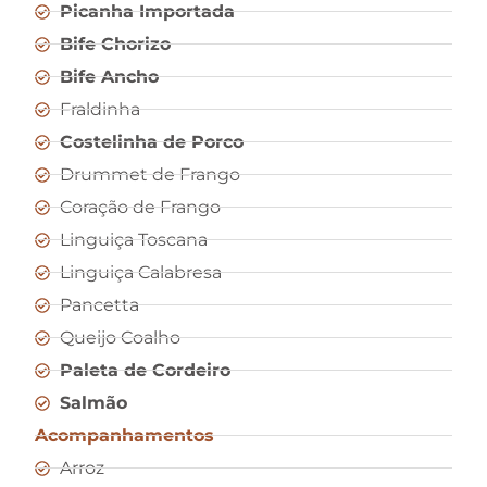
Picanha Importada
Bife Chorizo
Bife Ancho
Fraldinha
Costelinha de Porco
Drummet de Frango
Coração de Frango
Linguiça Toscana
Linguiça Calabresa
Pancetta
Queijo Coalho
Paleta de Cordeiro
Salmão
Acompanhamentos
Arroz