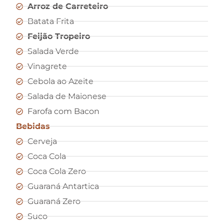
Arroz de Carreteiro
Batata Frita
Feijão Tropeiro
Salada Verde
Vinagrete
Cebola ao Azeite
Salada de Maionese
Farofa com Bacon
Bebidas
Cerveja
Coca Cola
Coca Cola Zero
Guaraná Antartica
Guaraná Zero
Suco