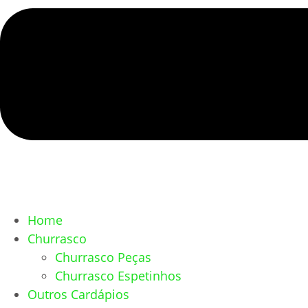
Home
Churrasco
Churrasco Peças
Churrasco Espetinhos
Outros Cardápios