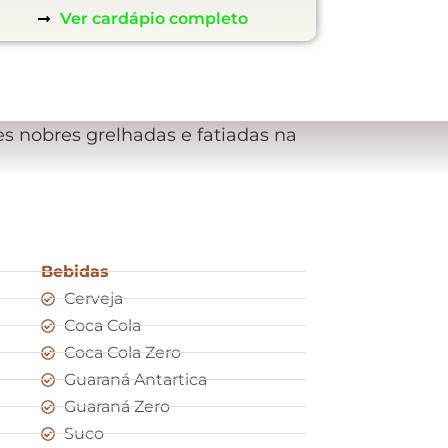
Ver cardápio completo
s nobres grelhadas e fatiadas na
Bebidas
Cerveja
Coca Cola
Coca Cola Zero
Guaraná Antartica
Guaraná Zero
Suco