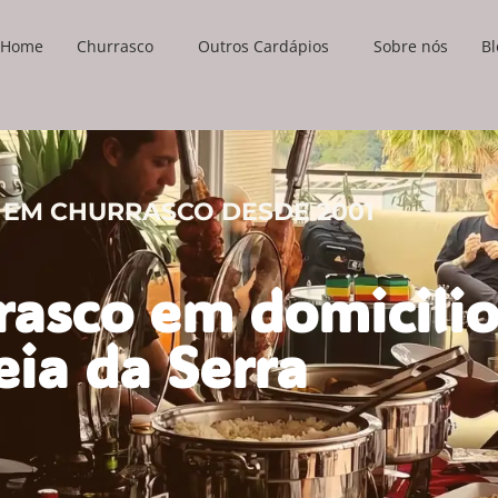
Home
Churrasco
Outros Cardápios
Sobre nós
Bl
 EM CHURRASCO DESDE 2001
rrasco em domicili
eia da Serra