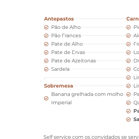
Antepastos
Carn
Pão de Alho
Pi
Pão Frances
Al
Pate de Alho
Fr
Pate de Ervas
L
Pate de Azeitonas
D
Sardela
Co
.
Li
Sobremesa
Li
Banana grelhada com molho
Pa
Imperial
Qu
Pa
S
Self service com os convidados se serv