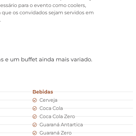
cessário para o evento como coolers,
fira que os convidados sejam servidos em
.
s e um buffet ainda mais variado.
Bebidas
Cerveja
Coca Cola
Coca Cola Zero
Guaraná Antartica
Guaraná Zero