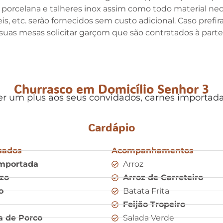
e porcelana e talheres inox assim como todo material ne
eis, etc. serão fornecidos sem custo adicional. Caso pre
suas mesas solicitar garçom que são contratados à parte
Churrasco em Domicílio Senhor 3
r um plus aos seus convidados, carnes importada
Cardápio
sados
Acompanhamentos
Importada
Arroz
izo
Arroz de Carreteiro
o
Batata Frita
Feijão Tropeiro
a de Porco
Salada Verde