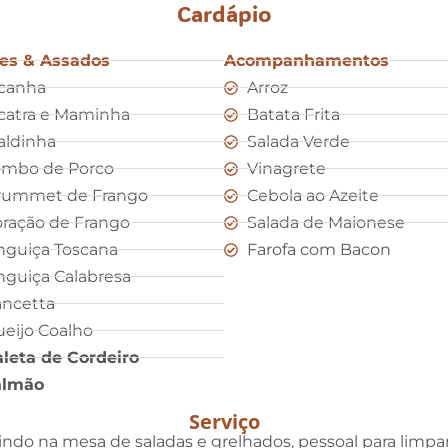
Cardápio
es & Assados
Acompanhamentos
canha
Arroz
catra e Maminha
Batata Frita
aldinha
Salada Verde
ombo de Porco
Vinagrete
rummet de Frango
Cebola ao Azeite
ração de Frango
Salada de Maionese
nguiça Toscana
Farofa com Bacon
nguiça Calabresa
ncetta
eijo Coalho
leta de Cordeiro
almão
Serviço
indo na mesa de saladas e grelhados, pessoal para limpar 