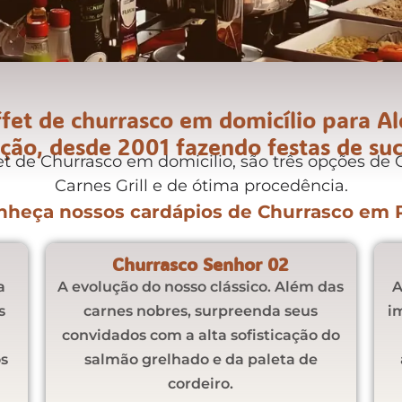
et de churrasco em domicílio para Ald
ição, desde 2001 fazendo festas de suc
et de Churrasco em domicilio, são três opções de
Carnes Grill e de ótima procedência.
nheça nossos cardápios de Churrasco em 
Churrasco Senhor 02
a
A evolução do nosso clássico. Além das
A
s
carnes nobres, surpreenda seus
i
convidados com a alta sofisticação do
s
salmão grelhado e da paleta de
cordeiro.