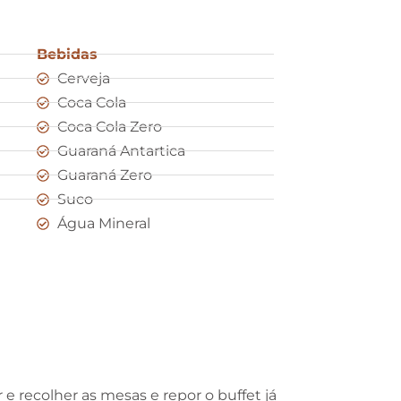
Bebidas
Cerveja
Coca Cola
Coca Cola Zero
Guaraná Antartica
Guaraná Zero
Suco
Água Mineral
e recolher as mesas e repor o buffet já