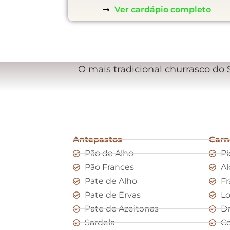
Ver cardápio completo
O mais tradicional churrasco do
Antepastos
Carn
Pão de Alho
Pi
Pão Frances
Al
Pate de Alho
Fr
Pate de Ervas
L
Pate de Azeitonas
D
Sardela
Co