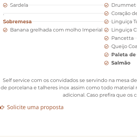
Sardela
Drummet 
.
Coração d
Sobremesa
Linguiça 
Banana grelhada com molho Imperial
Linguiça C
Pancetta
Queijo Co
Paleta de
Salmão
Self service com os convidados se servindo na mesa de s
de porcelana e talheres inox assim como todo material n
adicional. Caso prefira que os
Solicite uma proposta