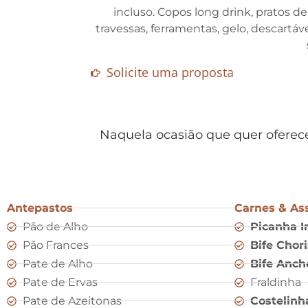
incluso. Copos long drink, pratos d
travessas, ferramentas, gelo, descartáv
Solicite uma proposta
Naquela ocasião que quer oferece
Antepastos
Carnes & As
Pão de Alho
Picanha 
Pão Frances
Bife Chor
Pate de Alho
Bife Anch
Pate de Ervas
Fraldinha
Pate de Azeitonas
Costelinh