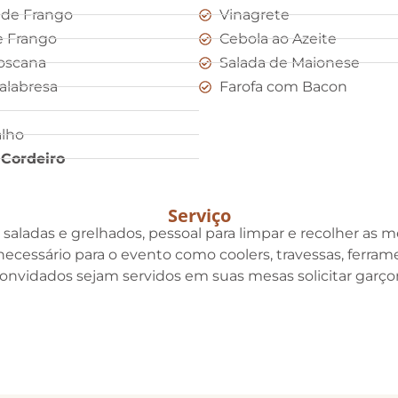
de Frango
Vinagrete
e Frango
Cebola ao Azeite
Toscana
Salada de Maionese
alabresa
Farofa com Bacon
alho
 Cordeiro
Serviço
aladas e grelhados, pessoal para limpar e recolher as mes
ecessário para o evento como coolers, travessas, ferramen
 convidados sejam servidos em suas mesas solicitar garç