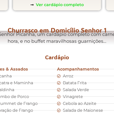
Ver cardápio completo
Churrasco em Domicílio Senhor 1
 Senhor Picanha, um cardápio completo com carne
hora, e no buffet maravilhosas guarnições…
Cardápio
es & Assados
Acompanhamentos
canha
Arroz
catra e Maminha
Batata Frita
aldinha
Salada Verde
ombo de Porco
Vinagrete
rummet de Frango
Cebola ao Azeite
ração de Frango
Salada de Maionese