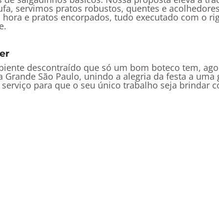
stufa, servimos pratos robustos, quentes e acolhedor
ora e pratos encorpados, tudo executado com o rigo
e.
er
ambiente descontraído que só um bom boteco tem, ag
Grande São Paulo, unindo a alegria da festa a uma g
erviço para que o seu único trabalho seja brindar c