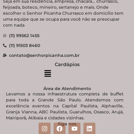
Seja em sua residência, empresa, chácara… churrasco,
feijoada, boteco, mineiro, sertanejo e mais. Onde
escolher o Senhor Picanha Churrasco em domicílio tem
uma equipe que se ocupa para você não se preocupar
com nada
(11) 99562 1455
(11) 91503 8460
contato@senhorpicanha.com.br
Cardápios
Área de Atendimento
Levamos a nossa infraestrutura completa de buffet
para toda a Grande São Paulo. Atendemos com
excelência eventos na Capital Paulista, Alphaville,
Granja Vianna, ABC Paulista, Guarulhos, Osasco, Arujá,
Mairiporã, Atibaia e cidades vizinhas.
Siga nos