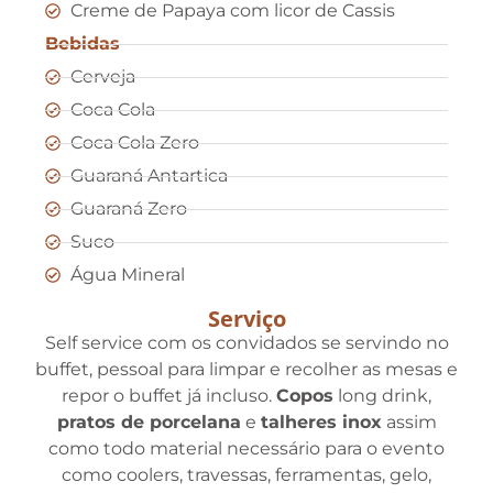
Creme de Papaya com licor de Cassis
Bebidas
Cerveja
Coca Cola
Coca Cola Zero
Guaraná Antartica
Guaraná Zero
Suco
Água Mineral
Serviço
Self service com os convidados se servindo no
buffet, pessoal para limpar e recolher as mesas e
repor o buffet já incluso.
Copos
long drink,
pratos de porcelana
e
talheres inox
assim
como todo material necessário para o evento
como coolers, travessas, ferramentas, gelo,