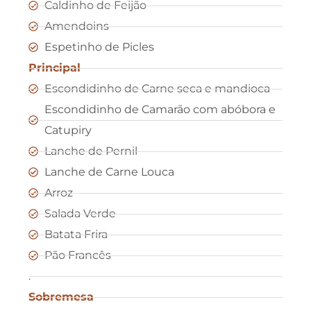
Caldinho de Feijão
Amendoins
Espetinho de Picles
Principal
Escondidinho de Carne seca e mandioca
Escondidinho de Camarão com abóbora e
Catupiry
Lanche de Pernil
Lanche de Carne Louca
Arroz
Salada Verde
Batata Frira
Pão Francês
.
Sobremesa