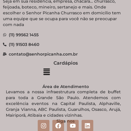
Seja em sua residência, empresa, chácara… churrasco,
feijoada, boteco, mineiro, sertanejo e mais. Onde
escolher o Senhor Picanha Churrasco em domicílio tem
uma equipe que se ocupa para você não se preocupar
com nada
(11) 99562 1455
(11) 91503 8460
contato@senhorpicanha.com.br
Cardápios
Área de Atendimento
Levamos a nossa infraestrutura completa de buffet
para toda a Grande São Paulo. Atendemos com
excelência eventos na Capital Paulista, Alphaville,
Granja Vianna, ABC Paulista, Guarulhos, Osasco, Arujá,
Mairiporã, Atibaia e cidades vizinhas.
Siga nos