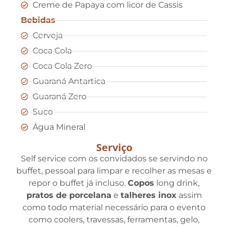
Creme de Papaya com licor de Cassis
Bebidas
Cerveja
Coca Cola
Coca Cola Zero
Guaraná Antartica
Guaraná Zero
Suco
Água Mineral
Serviço
Self service com os convidados se servindo no
buffet, pessoal para limpar e recolher as mesas e
repor o buffet já incluso.
Copos
long drink,
pratos de porcelana
e
talheres inox
assim
como todo material necessário para o evento
como coolers, travessas, ferramentas, gelo,