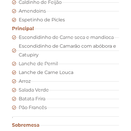
Caldinho de Feijão
Amendoins
Espetinho de Picles
Principal
Escondidinho de Carne seca e mandioca
Escondidinho de Camarão com abóbora e
Catupiry
Lanche de Pernil
Lanche de Carne Louca
Arroz
Salada Verde
Batata Frira
Pão Francês
.
Sobremesa