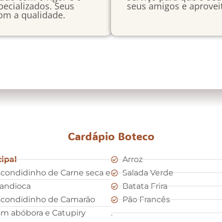
ecializados. Seus
seus amigos e aproveit
om a qualidade.
Cardápio Boteco
cipal
Arroz
condidinho de Carne seca e
Salada Verde
andioca
Batata Frira
condidinho de Camarão
Pão Francês
m abóbora e Catupiry
.