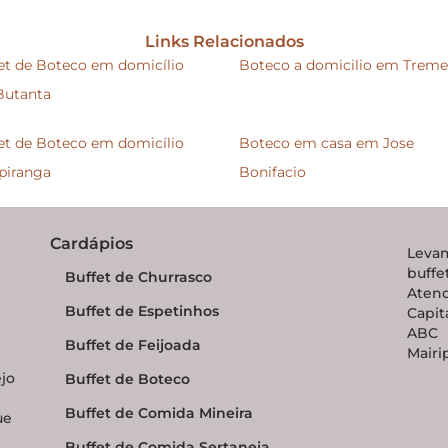
Links Relacionados
et de Boteco em domicílio
Boteco a domicilio em Trem
Butanta
et de Boteco em domicílio
Boteco em casa em Jose
piranga
Bonifacio
Cardápios
Levam
buff
Buffet de Churrasco
Aten
Buffet de Espetinhos
Capit
ABC P
Buffet de Feijoada
Mairi
ejo
Buffet de Boteco
Buffet de Comida Mineira
ue
Buffet de Comida Sertaneja