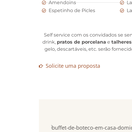
Amendoins
La
Espetinho de Picles
La
Self service com os convidados se serv
drink,
pratos de porcelana
e
talheres
gelo, descartáveis, etc. serão fornec
Solicite uma proposta