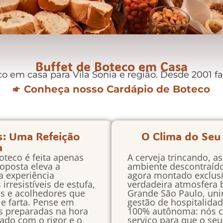
Buffet de Boteco em Casa
 em casa para Vila Sonia e região. Desde 2001 fa
Conheça nosso Cardápio de Boteco
s: Uma Refeição
O Clima do Seu
a
oteco é feita apenas
A cerveja trincando, a
oposta eleva a
ambiente descontraíd
a experiência
agora montado exclus
rresistíveis de estufa,
verdadeira atmosfera
es e acolhedores que
Grande São Paulo, uni
e farta. Pense em
gestão de hospitalida
s preparadas na hora
100% autônoma: nós c
ado com o rigor e o
serviço para que o seu