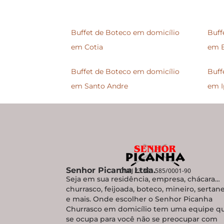
Buffet de Boteco em domicílio
Buff
em Cotia
em 
Buffet de Boteco em domicílio
Buff
em Santo Andre
em I
Senhor Picanha Ltda.
CNPJ 23.521.585/0001-90
Seja em sua residência, empresa, chácara…
churrasco, feijoada, boteco, mineiro, sertan
e mais. Onde escolher o Senhor Picanha
Churrasco em domicílio tem uma equipe q
se ocupa para você não se preocupar com