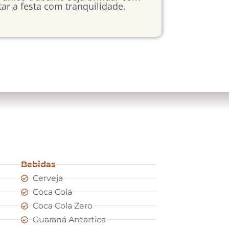
ar a festa com tranquilidade.
Bebidas
Cerveja
Coca Cola
Coca Cola Zero
Guaraná Antartica