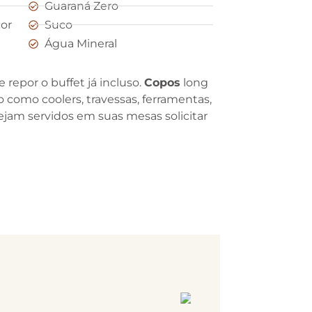
Guaraná Zero
or
Suco
Água Mineral
 repor o buffet já incluso.
Copos
long
 como coolers, travessas, ferramentas,
sejam servidos em suas mesas solicitar