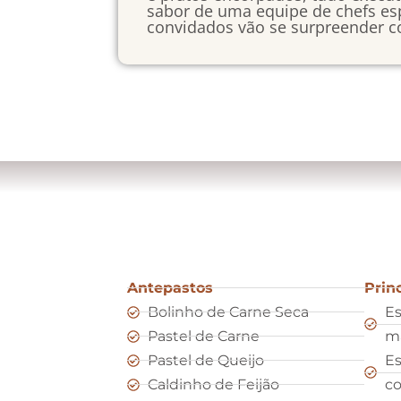
sabor de uma equipe de chefs esp
convidados vão se surpreender c
Antepastos
Prin
Bolinho de Carne Seca
Es
Pastel de Carne
m
Pastel de Queijo
Es
Caldinho de Feijão
co