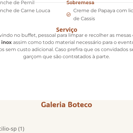
nche de Pernil
Sobremesa
nche de Carne Louca
Creme de Papaya com lic
de Cassis
Serviço
indo no buffet, pessoal para limpar e recolher as mesas e
 inox
assim como todo material necessário para o evento
idos sem custo adicional. Caso prefira que os convidados 
garçom que são contratados à parte.
Galeria Boteco