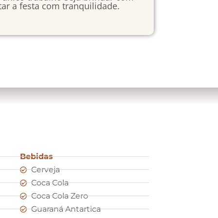
ar a festa com tranquilidade.
Bebidas
Cerveja
Coca Cola
Coca Cola Zero
Guaraná Antartica