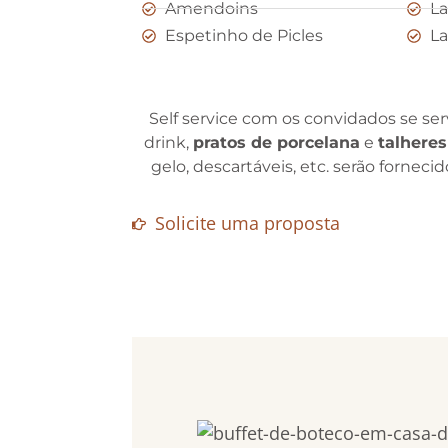
Amendoins
La
Espetinho de Picles
La
Self service com os convidados se serv
drink,
pratos de porcelana
e
talheres
gelo, descartáveis, etc. serão fornec
Solicite uma proposta