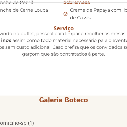
nche de Pernil
Sobremesa
nche de Carne Louca
Creme de Papaya com lic
de Cassis
Serviço
indo no buffet, pessoal para limpar e recolher as mesas e
 inox
assim como todo material necessário para o evento
idos sem custo adicional. Caso prefira que os convidados 
garçom que são contratados à parte.
Galeria Boteco