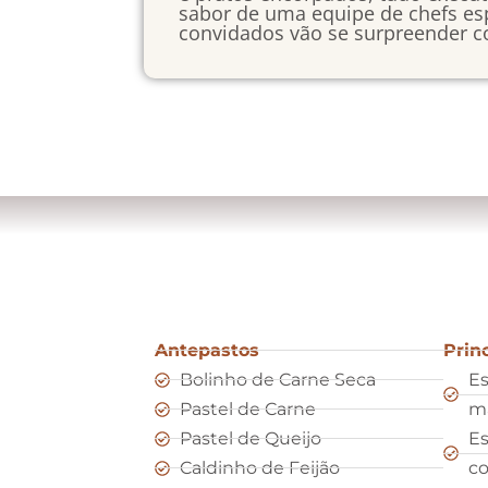
sabor de uma equipe de chefs esp
convidados vão se surpreender c
Antepastos
Prin
Bolinho de Carne Seca
Es
Pastel de Carne
m
Pastel de Queijo
Es
Caldinho de Feijão
co