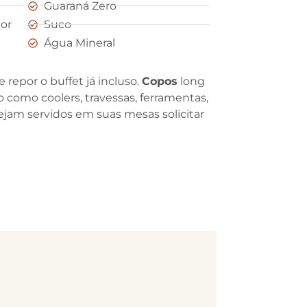
Guaraná Zero
or
Suco
Água Mineral
 repor o buffet já incluso.
Copos
long
 como coolers, travessas, ferramentas,
sejam servidos em suas mesas solicitar