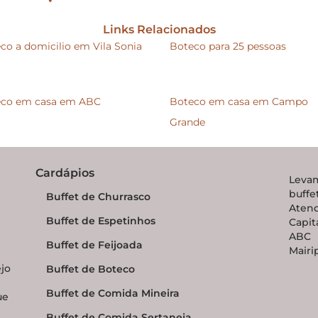
Links Relacionados
co a domicilio em Vila Sonia
Boteco para 25 pessoas
co em casa em ABC
Boteco em casa em Campo
Grande
Cardápios
Levam
buff
Buffet de Churrasco
Aten
Buffet de Espetinhos
Capit
ABC P
Buffet de Feijoada
Mairi
ejo
Buffet de Boteco
Buffet de Comida Mineira
ue
Buffet de Comida Sertaneja