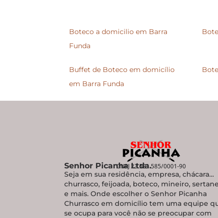
Boteco a domicilio em Barra
Bote
Funda
Buffet de Boteco em domicílio
Bote
em Barra Funda
Senhor Picanha Ltda.
CNPJ 23.521.585/0001-90
Seja em sua residência, empresa, chácara…
churrasco, feijoada, boteco, mineiro, sertan
e mais. Onde escolher o Senhor Picanha
Churrasco em domicílio tem uma equipe q
se ocupa para você não se preocupar com