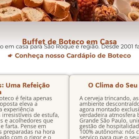
Buffet de Boteco em Casa
 em casa para São Roque e região. Desde 2001 fa
Conheça nosso Cardápio de Boteco
s: Uma Refeição
O Clima do Seu
a
oteco é feita apenas
A cerveja trincando, a
oposta eleva a
ambiente descontraíd
a experiência
agora montado exclus
rresistíveis de estufa,
verdadeira atmosfera
es e acolhedores que
Grande São Paulo, uni
e farta. Pense em
gestão de hospitalida
s preparadas na hora
100% autônoma: nós c
ado com o rigor e o
serviço para que o seu