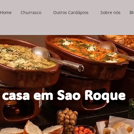
Home
Churrasco
Outros Cardápios
Sobre nós
Bl
 casa em Sao Roque