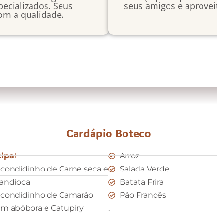
ecializados. Seus
seus amigos e aproveit
om a qualidade.
Cardápio Boteco
cipal
Arroz
condidinho de Carne seca e
Salada Verde
andioca
Batata Frira
condidinho de Camarão
Pão Francês
m abóbora e Catupiry
.