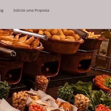
og
Solicite uma Proposta
l