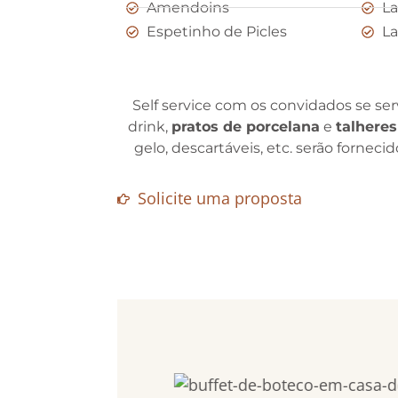
Amendoins
La
Espetinho de Picles
La
Self service com os convidados se serv
drink,
pratos de porcelana
e
talheres
gelo, descartáveis, etc. serão fornec
Solicite uma proposta