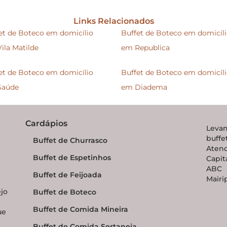
Links Relacionados
et de Boteco em domicílio
Buffet de Boteco em domicíl
ila Matilde
em Republica
et de Boteco em domicílio
Buffet de Boteco em domicíl
Saúde
em Diadema
Cardápios
Levam
buff
Buffet de Churrasco
Aten
Buffet de Espetinhos
Capit
ABC P
Buffet de Feijoada
Mairi
ejo
Buffet de Boteco
Buffet de Comida Mineira
ue
Buffet de Comida Sertaneja