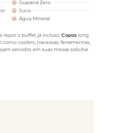
Guaraná Zero
or
Suco
Água Mineral
 repor o buffet já incluso.
Copos
long
 como coolers, travessas, ferramentas,
sejam servidos em suas mesas solicitar