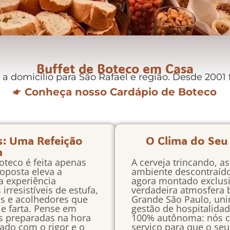
Buffet de Boteco em Casa
 domicilio para São Rafael e região. Desde 2001 
Conheça nosso Cardápio de Boteco
s: Uma Refeição
O Clima do Seu
a
oteco é feita apenas
A cerveja trincando, a
oposta eleva a
ambiente descontraíd
a experiência
agora montado exclus
rresistíveis de estufa,
verdadeira atmosfera
es e acolhedores que
Grande São Paulo, uni
e farta. Pense em
gestão de hospitalida
s preparadas na hora
100% autônoma: nós c
ado com o rigor e o
serviço para que o seu