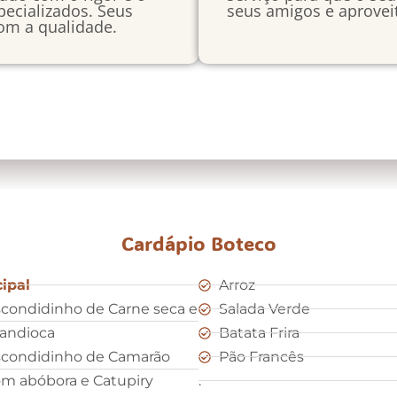
ecializados. Seus
seus amigos e aproveit
om a qualidade.
Cardápio Boteco
cipal
Arroz
condidinho de Carne seca e
Salada Verde
andioca
Batata Frira
condidinho de Camarão
Pão Francês
m abóbora e Catupiry
.