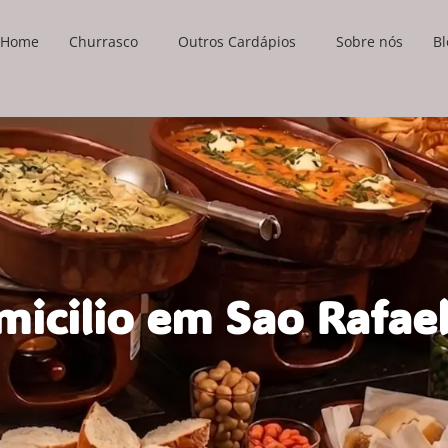
Home
Churrasco
Outros Cardápios
Sobre nós
Bl
micilio em Sao Rafae