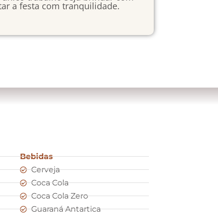
ar a festa com tranquilidade.
Bebidas
Cerveja
Coca Cola
Coca Cola Zero
Guaraná Antartica