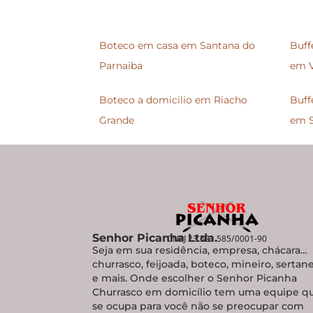
Boteco em casa em Santana do
Buff
Parnaiba
em V
Boteco a domicilio em Riacho
Buff
Grande
em 
Senhor Picanha Ltda.
CNPJ 23.521.585/0001-90
Seja em sua residência, empresa, chácara…
churrasco, feijoada, boteco, mineiro, sertan
e mais. Onde escolher o Senhor Picanha
Churrasco em domicílio tem uma equipe q
se ocupa para você não se preocupar com