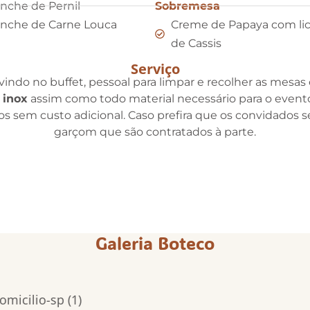
nche de Pernil
Sobremesa
nche de Carne Louca
Creme de Papaya com lic
de Cassis
Serviço
indo no buffet, pessoal para limpar e recolher as mesas e
 inox
assim como todo material necessário para o evento
idos sem custo adicional. Caso prefira que os convidados 
garçom que são contratados à parte.
Galeria Boteco