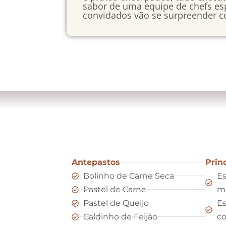
sabor de uma equipe de chefs esp
convidados vão se surpreender c
Antepastos
Prin
Bolinho de Carne Seca
Es
Pastel de Carne
m
Pastel de Queijo
Es
Caldinho de Feijão
co