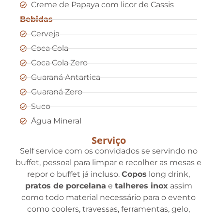
Creme de Papaya com licor de Cassis
Bebidas
Cerveja
Coca Cola
Coca Cola Zero
Guaraná Antartica
Guaraná Zero
Suco
Água Mineral
Serviço
Self service com os convidados se servindo no
buffet, pessoal para limpar e recolher as mesas e
repor o buffet já incluso.
Copos
long drink,
pratos de porcelana
e
talheres inox
assim
como todo material necessário para o evento
como coolers, travessas, ferramentas, gelo,