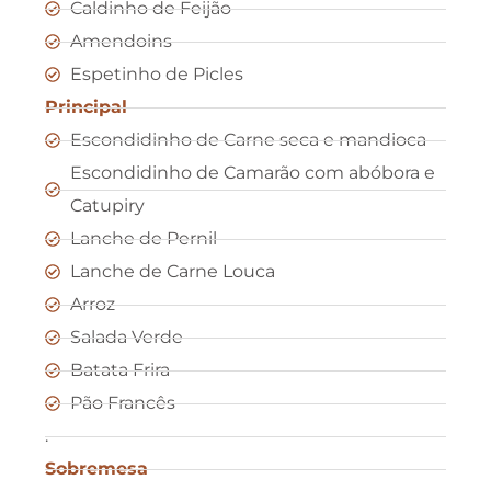
Caldinho de Feijão
Amendoins
Espetinho de Picles
Principal
Escondidinho de Carne seca e mandioca
Escondidinho de Camarão com abóbora e
Catupiry
Lanche de Pernil
Lanche de Carne Louca
Arroz
Salada Verde
Batata Frira
Pão Francês
.
Sobremesa