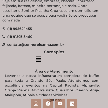
Seja em sua residência, empresa, chácara… churrasco,
feijoada, boteco, mineiro, sertanejo e mais. Onde
escolher o Senhor Picanha Churrasco em domicílio tem
uma equipe que se ocupa para você não se preocupar
com nada
(11) 99562 1455
(11) 91503 8460
contato@senhorpicanha.com.br
Cardápios
Área de Atendimento
Levamos a nossa infraestrutura completa de buffet
para toda a Grande São Paulo. Atendemos com
excelência eventos na Capital Paulista, Alphaville,
Granja Vianna, ABC Paulista, Guarulhos, Osasco, Arujá,
Mairiporã, Atibaia e cidades vizinhas.
Siga nos