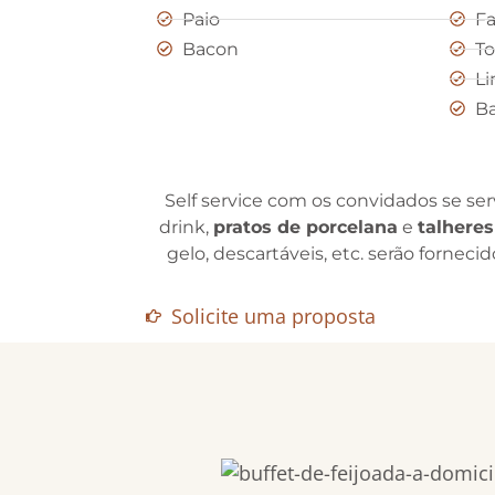
Paio
Fa
Bacon
T
Li
B
Self service com os convidados se serv
drink,
pratos de porcelana
e
talheres
gelo, descartáveis, etc. serão fornec
Solicite uma proposta