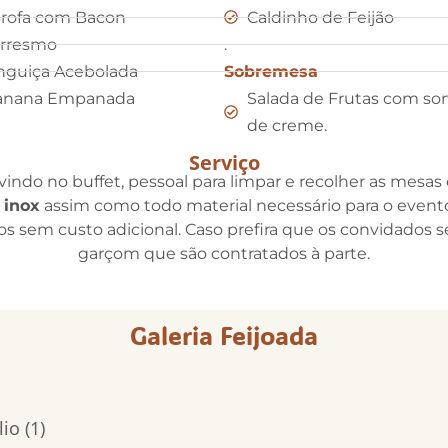
rofa com Bacon
Caldinho de Feijão
orresmo
.
nguiça Acebolada
Sobremesa
anana Empanada
Salada de Frutas com so
de creme.
Serviço
indo no buffet, pessoal para limpar e recolher as mesas e
 inox
assim como todo material necessário para o evento
idos sem custo adicional. Caso prefira que os convidados 
garçom que são contratados à parte.
Galeria Feijoada