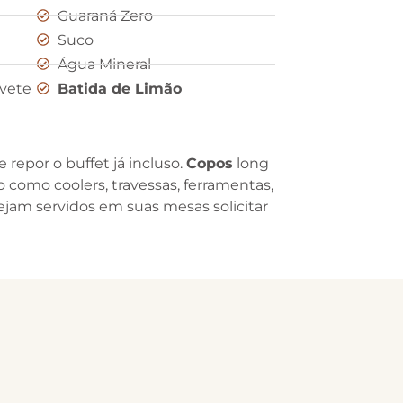
Guaraná Zero
Suco
Água Mineral
rvete
Batida de Limão
 repor o buffet já incluso.
Copos
long
 como coolers, travessas, ferramentas,
sejam servidos em suas mesas solicitar