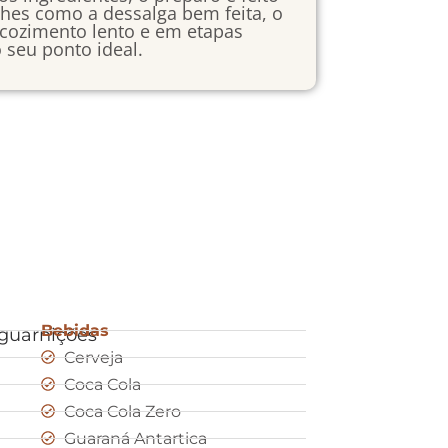
hes como a dessalga bem feita, o
 cozimento lento e em etapas
 seu ponto ideal.
Bebidas
guarnições
Cerveja
Coca Cola
Coca Cola Zero
Guaraná Antartica