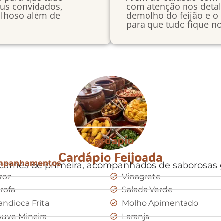
eus convidados,
com atenção nos detal
lhoso além de
demolho do feijão e o
para que tudo fique no
Cardápio
Cardápio Feijoada
mpanhamentos
.
 carnes de primeira, acompanhados de saborosas 
roz
Vinagrete
rofa
Salada Verde
ndioca Frita
Molho Apimentado
uve Mineira
Laranja