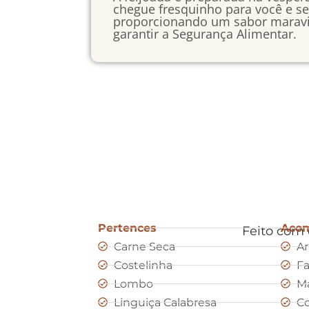
chegue fresquinho para você e s
proporcionando um sabor maravi
garantir a Segurança Alimentar.
Pertences
Aco
Feito com
Carne Seca
Ar
Costelinha
Fa
Lombo
Ma
Linguiça Calabresa
Co