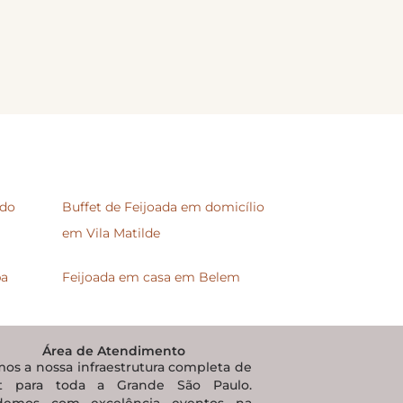
ado
Buffet de Feijoada em domicílio
em Vila Matilde
ba
Feijoada em casa em Belem
Área de Atendimento
os a nossa infraestrutura completa de
et para toda a Grande São Paulo.
demos com excelência eventos na