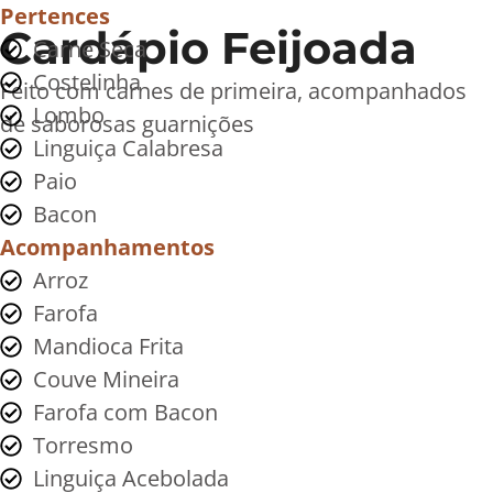
Pertences
Cardápio Feijoada
Carne Seca
Costelinha
Feito com carnes de primeira, acompanhados
Lombo
de saborosas guarnições
Linguiça Calabresa
Paio
Bacon
Acompanhamentos
Arroz
Farofa
Mandioca Frita
Couve Mineira
Farofa com Bacon
Torresmo
Linguiça Acebolada