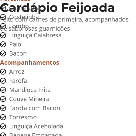
Cardápio Feijoada
Carne Seca
Costelinha
Feito com carnes de primeira, acompanhados
Lombo
de saborosas guarnições
Linguiça Calabresa
Paio
Bacon
Acompanhamentos
Arroz
Farofa
Mandioca Frita
Couve Mineira
Farofa com Bacon
Torresmo
Linguiça Acebolada
Banana Empanada