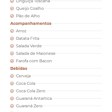
Linguiça Toscana
Queijo Coalho
Pão de Alho
Acompanhamentos
Arroz
Batata Frita
Salada Verde
Salada de Maionese
Farofa com Bacon
Bebidas
Cerveja
Coca Cola
Coca Cola Zero
Guaraná Antartica
Guaraná Zero