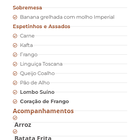
Sobremesa
Banana grelhada com molho Imperial
Espetinhos e Assados
Carne
Kafta
Frango
Linguiça Toscana
Queijo Coalho
Pão de Alho
Lombo Suíno
Coração de Frango
Acompanhamentos
Arroz
Batata Frita