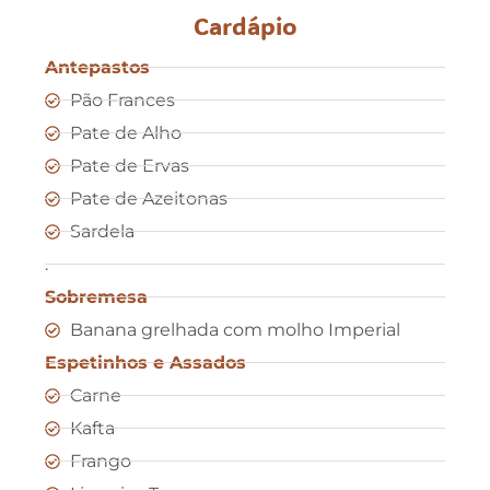
Cardápio
Antepastos
Pão Frances
Pate de Alho
Pate de Ervas
Pate de Azeitonas
Sardela
.
Sobremesa
Banana grelhada com molho Imperial
Espetinhos e Assados
Carne
Kafta
Frango