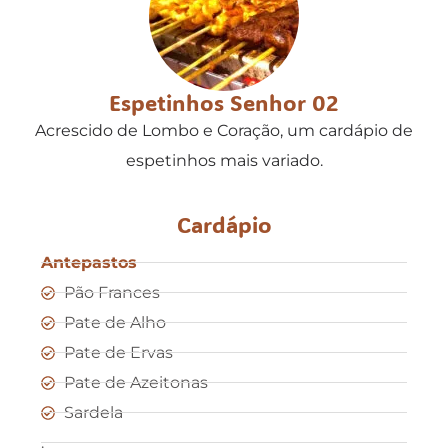
Espetinhos Senhor 02
Acrescido de Lombo e Coração, um cardápio de
espetinhos mais variado.
Cardápio
Antepastos
Pão Frances
Pate de Alho
Pate de Ervas
Pate de Azeitonas
Sardela
.