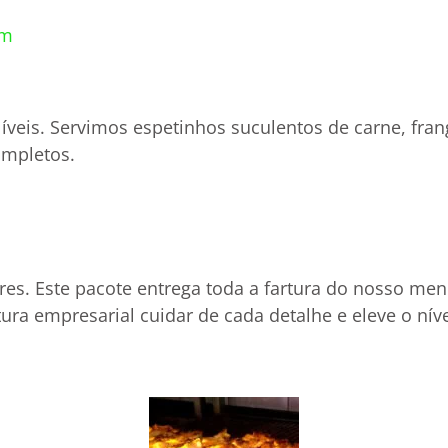
m​
veis. Servimos espetinhos suculentos de carne, frango,
ompletos.
res. Este pacote entrega toda a fartura do nosso me
utura empresarial cuidar de cada detalhe e eleve o n