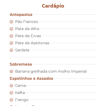
Cardápio
Antepastos
Pão Frances
Pate de Alho
Pate de Ervas
Pate de Azeitonas
Sardela
.
Sobremesa
Banana grelhada com molho Imperial
Espetinhos e Assados
Carne
Kafta
Frango