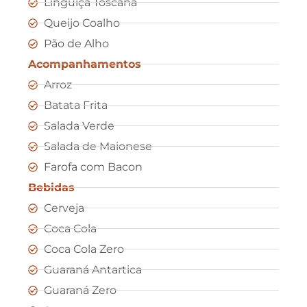
Linguiça Toscana
Queijo Coalho
Pão de Alho
Acompanhamentos
Arroz
Batata Frita
Salada Verde
Salada de Maionese
Farofa com Bacon
Bebidas
Cerveja
Coca Cola
Coca Cola Zero
Guaraná Antartica
Guaraná Zero