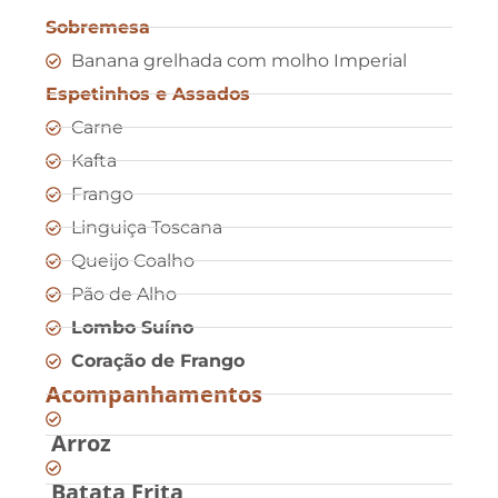
Sobremesa
Banana grelhada com molho Imperial
Espetinhos e Assados
Carne
Kafta
Frango
Linguiça Toscana
Queijo Coalho
Pão de Alho
Lombo Suíno
Coração de Frango
Acompanhamentos
Arroz
Batata Frita