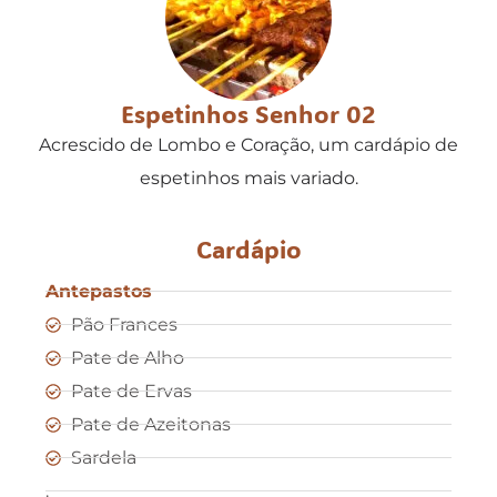
Espetinhos Senhor 02
Acrescido de Lombo e Coração, um cardápio de
espetinhos mais variado.
Cardápio
Antepastos
Pão Frances
Pate de Alho
Pate de Ervas
Pate de Azeitonas
Sardela
.