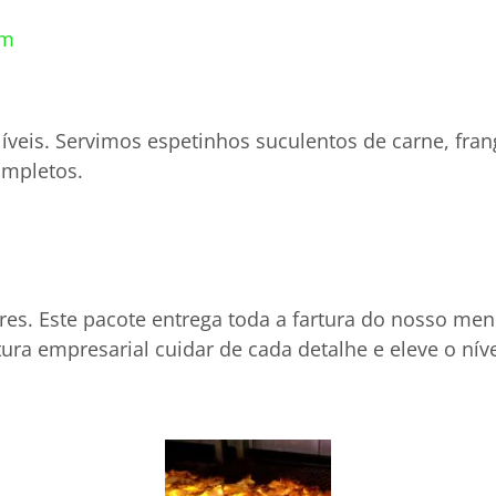
m​
veis. Servimos espetinhos suculentos de carne, frango,
ompletos.
res. Este pacote entrega toda a fartura do nosso me
utura empresarial cuidar de cada detalhe e eleve o n