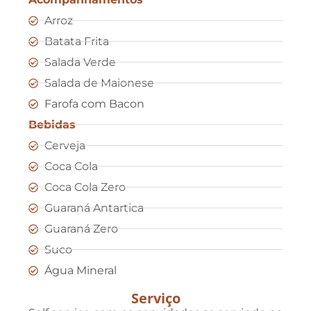
Arroz
Batata Frita
Salada Verde
Salada de Maionese
Farofa com Bacon
Bebidas
Cerveja
Coca Cola
Coca Cola Zero
Guaraná Antartica
Guaraná Zero
Suco
Água Mineral
Serviço