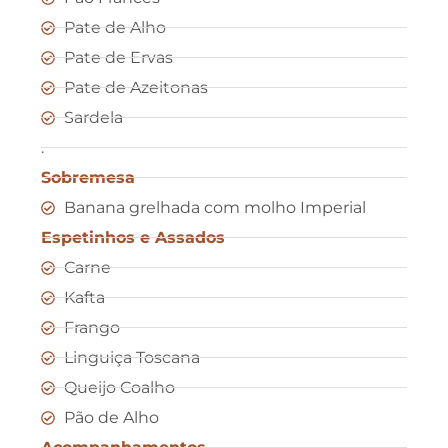
Pate de Alho
Pate de Ervas
Pate de Azeitonas
Sardela
.
Sobremesa
Banana grelhada com molho Imperial
Espetinhos e Assados
Carne
Kafta
Frango
Linguiça Toscana
Queijo Coalho
Pão de Alho
Acompanhamentos