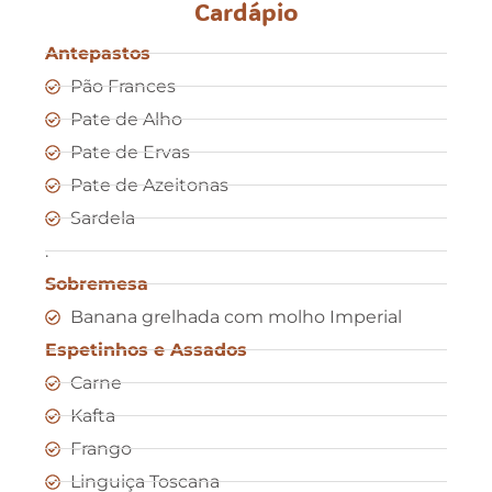
Cardápio
Antepastos
Pão Frances
Pate de Alho
Pate de Ervas
Pate de Azeitonas
Sardela
.
Sobremesa
Banana grelhada com molho Imperial
Espetinhos e Assados
Carne
Kafta
Frango
Linguiça Toscana