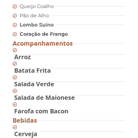
Queijo Coalho
Pão de Alho
Lombo Suíno
Coração de Frango
Acompanhamentos
Arroz
Batata Frita
Salada Verde
Salada de Maionese
Farofa com Bacon
Bebidas
Cerveja