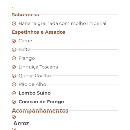
.
Sobremesa
Banana grelhada com molho Imperial
Espetinhos e Assados
Carne
Kafta
Frango
Linguiça Toscana
Queijo Coalho
Pão de Alho
Lombo Suíno
Coração de Frango
Acompanhamentos
Arroz