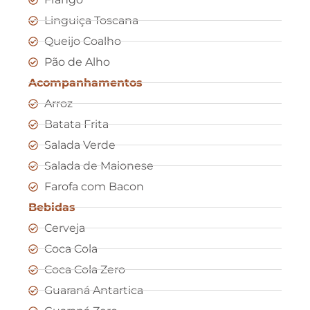
Linguiça Toscana
Queijo Coalho
Pão de Alho
Acompanhamentos
Arroz
Batata Frita
Salada Verde
Salada de Maionese
Farofa com Bacon
Bebidas
Cerveja
Coca Cola
Coca Cola Zero
Guaraná Antartica