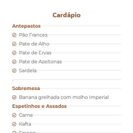
Cardápio
Antepastos
Pão Frances
Pate de Alho
Pate de Ervas
Pate de Azeitonas
Sardela
.
Sobremesa
Banana grelhada com molho Imperial
Espetinhos e Assados
Carne
Kafta
Frango