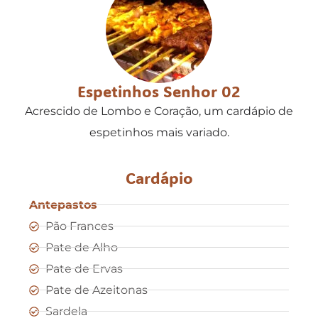
Espetinhos Senhor 02
Acrescido de Lombo e Coração, um cardápio de
espetinhos mais variado.
Cardápio
Antepastos
Pão Frances
Pate de Alho
Pate de Ervas
Pate de Azeitonas
Sardela