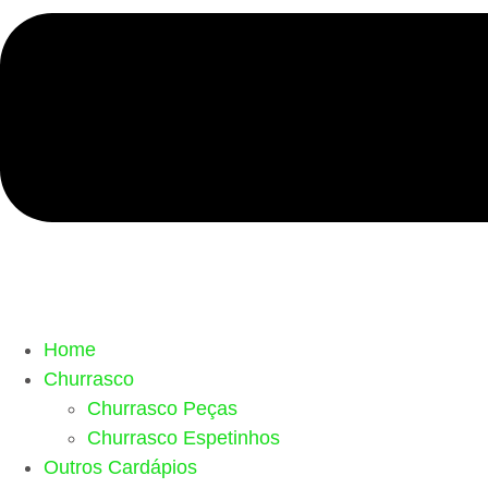
Home
Churrasco
Churrasco Peças
Churrasco Espetinhos
Outros Cardápios