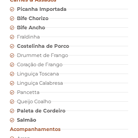
Picanha Importada
Bife Chorizo
Bife Ancho
Fraldinha
Costelinha de Porco
Drummet de Frango
Coração de Frango
Linguiça Toscana
Linguiça Calabresa
Pancetta
Queijo Coalho
Paleta de Cordeiro
Salmão
Acompanhamentos