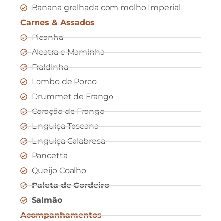
Banana grelhada com molho Imperial
Carnes & Assados
Picanha
Alcatra e Maminha
Fraldinha
Lombo de Porco
Drummet de Frango
Coração de Frango
Linguiça Toscana
Linguiça Calabresa
Pancetta
Queijo Coalho
Paleta de Cordeiro
Salmão
Acompanhamentos