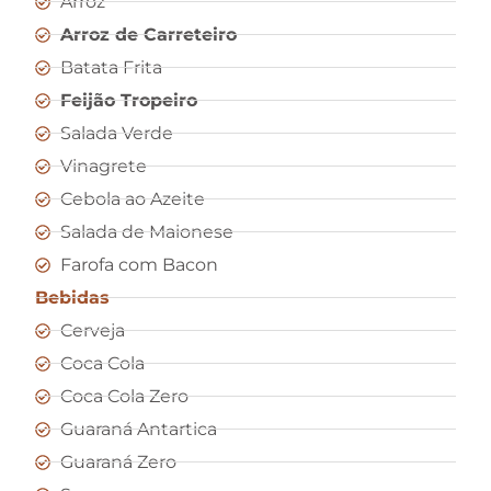
Arroz
Arroz de Carreteiro
Batata Frita
Feijão Tropeiro
Salada Verde
Vinagrete
Cebola ao Azeite
Salada de Maionese
Farofa com Bacon
Bebidas
Cerveja
Coca Cola
Coca Cola Zero
Guaraná Antartica
Guaraná Zero