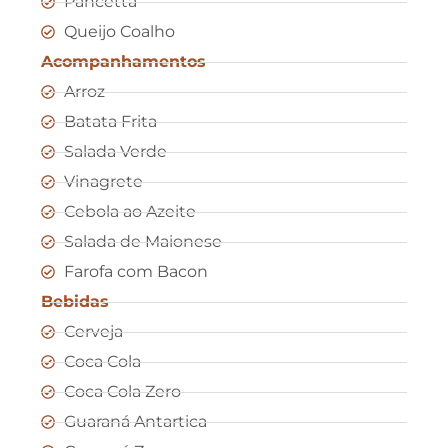
Pancetta
Queijo Coalho
Acompanhamentos
Arroz
Batata Frita
Salada Verde
Vinagrete
Cebola ao Azeite
Salada de Maionese
Farofa com Bacon
Bebidas
Cerveja
Coca Cola
Coca Cola Zero
Guaraná Antartica