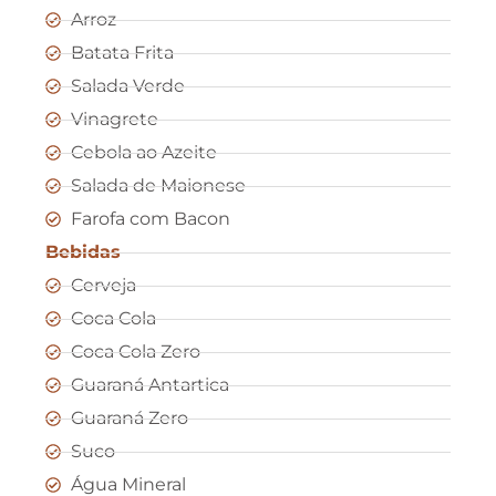
Arroz
Batata Frita
Salada Verde
Vinagrete
Cebola ao Azeite
Salada de Maionese
Farofa com Bacon
Bebidas
Cerveja
Coca Cola
Coca Cola Zero
Guaraná Antartica
Guaraná Zero
Suco
Água Mineral