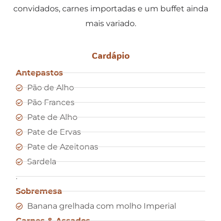
convidados, carnes importadas e um buffet ainda
mais variado.
Cardápio
Antepastos
Pão de Alho
Pão Frances
Pate de Alho
Pate de Ervas
Pate de Azeitonas
Sardela
.
Sobremesa
Banana grelhada com molho Imperial
Carnes & Assados