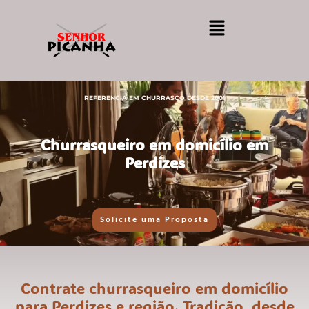
REFERENCIA EM CHURRASCO DESDE 2001
Churrasqueiro em domicílio em
Perdizes
Solicite uma Proposta
Contrate churrasqueiro em domicílio
para Perdizes e região. Tradição, desde