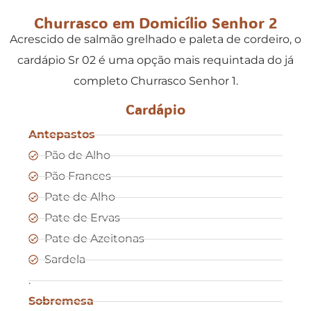
Churrasco em Domicílio Senhor 2
Acrescido de salmão grelhado e paleta de cordeiro, o
cardápio Sr 02 é uma opção mais requintada do já
completo Churrasco Senhor 1.
Cardápio
Antepastos
Pão de Alho
Pão Frances
Pate de Alho
Pate de Ervas
Pate de Azeitonas
Sardela
.
Sobremesa