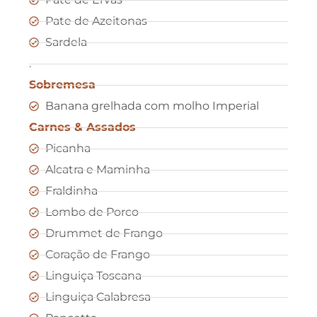
Pate de Azeitonas
Sardela
.
Sobremesa
Banana grelhada com molho Imperial
Carnes & Assados
Picanha
Alcatra e Maminha
Fraldinha
Lombo de Porco
Drummet de Frango
Coração de Frango
Linguiça Toscana
Linguiça Calabresa