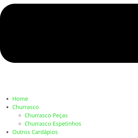
Home
Churrasco
Churrasco Peças
Churrasco Espetinhos
Outros Cardápios