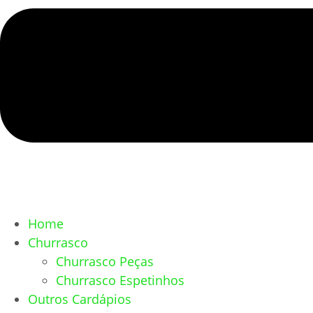
Home
Churrasco
Churrasco Peças
Churrasco Espetinhos
Outros Cardápios