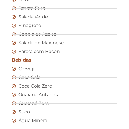
Batata Frita
Salada Verde
Vinagrete
Cebola ao Azeite
Salada de Maionese
Farofa com Bacon
Bebidas
Cerveja
Coca Cola
Coca Cola Zero
Guaraná Antartica
Guaraná Zero
Suco
Água Mineral