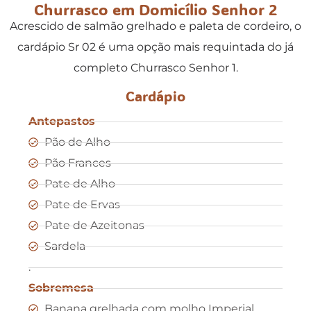
Churrasco em Domicílio Senhor 2
Acrescido de salmão grelhado e paleta de cordeiro, o
cardápio Sr 02 é uma opção mais requintada do já
completo Churrasco Senhor 1.
Cardápio
Antepastos
Pão de Alho
Pão Frances
Pate de Alho
Pate de Ervas
Pate de Azeitonas
Sardela
.
Sobremesa
Banana grelhada com molho Imperial