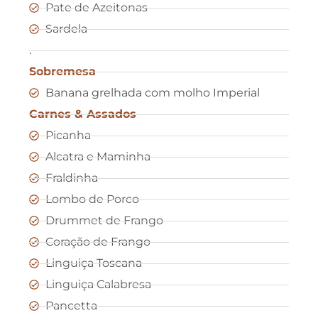
Pate de Azeitonas
Sardela
.
Sobremesa
Banana grelhada com molho Imperial
Carnes & Assados
Picanha
Alcatra e Maminha
Fraldinha
Lombo de Porco
Drummet de Frango
Coração de Frango
Linguiça Toscana
Linguiça Calabresa
Pancetta