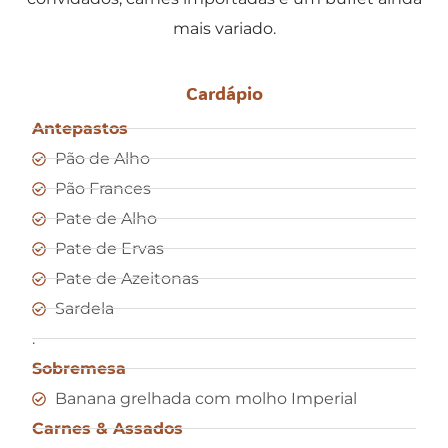
mais variado.
Cardápio
Antepastos
Pão de Alho
Pão Frances
Pate de Alho
Pate de Ervas
Pate de Azeitonas
Sardela
.
Sobremesa
Banana grelhada com molho Imperial
Carnes & Assados