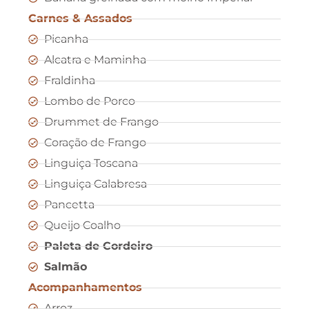
Carnes & Assados
Picanha
Alcatra e Maminha
Fraldinha
Lombo de Porco
Drummet de Frango
Coração de Frango
Linguiça Toscana
Linguiça Calabresa
Pancetta
Queijo Coalho
Paleta de Cordeiro
Salmão
Acompanhamentos
Arroz