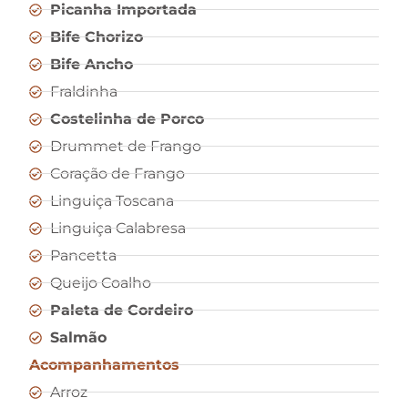
Picanha Importada
Bife Chorizo
Bife Ancho
Fraldinha
Costelinha de Porco
Drummet de Frango
Coração de Frango
Linguiça Toscana
Linguiça Calabresa
Pancetta
Queijo Coalho
Paleta de Cordeiro
Salmão
Acompanhamentos
Arroz