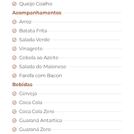
Queijo Coalho
Acompanhamentos
Arroz
Batata Frita
Salada Verde
Vinagrete
Cebola ao Azeite
Salada de Maionese
Farofa com Bacon
Bebidas
Cerveja
Coca Cola
Coca Cola Zero
Guaraná Antartica
Guaraná Zero