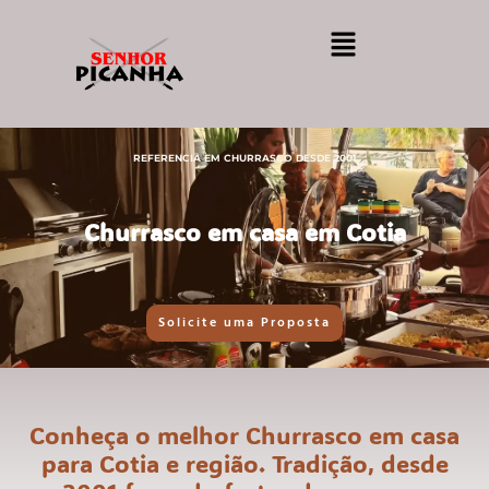
REFERENCIA EM CHURRASCO DESDE 2001
Churrasco em casa em Cotia
Solicite uma Proposta
Conheça o melhor Churrasco em casa
para Cotia e região. Tradição, desde