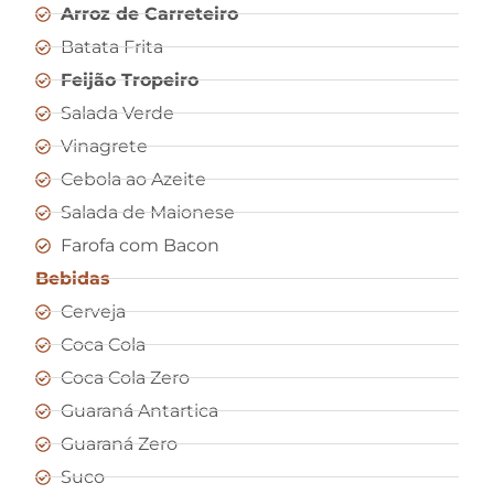
Arroz de Carreteiro
Batata Frita
Feijão Tropeiro
Salada Verde
Vinagrete
Cebola ao Azeite
Salada de Maionese
Farofa com Bacon
Bebidas
Cerveja
Coca Cola
Coca Cola Zero
Guaraná Antartica
Guaraná Zero
Suco