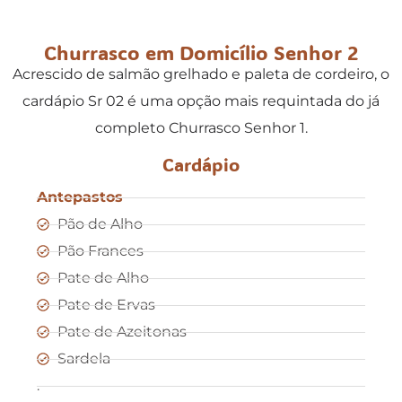
Churrasco em Domicílio Senhor 2
Acrescido de salmão grelhado e paleta de cordeiro, o
cardápio Sr 02 é uma opção mais requintada do já
completo Churrasco Senhor 1.
Cardápio
Antepastos
Pão de Alho
Pão Frances
Pate de Alho
Pate de Ervas
Pate de Azeitonas
Sardela
.