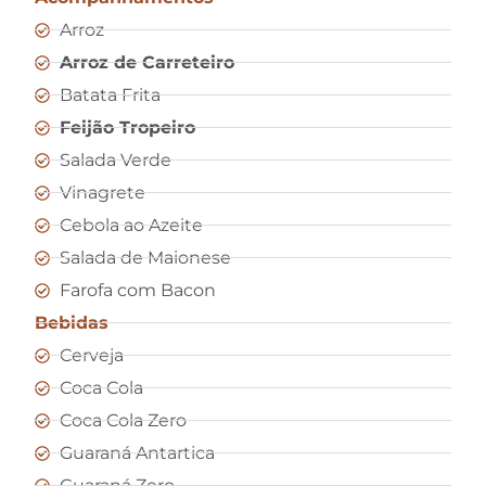
Arroz
Arroz de Carreteiro
Batata Frita
Feijão Tropeiro
Salada Verde
Vinagrete
Cebola ao Azeite
Salada de Maionese
Farofa com Bacon
Bebidas
Cerveja
Coca Cola
Coca Cola Zero
Guaraná Antartica
Guaraná Zero