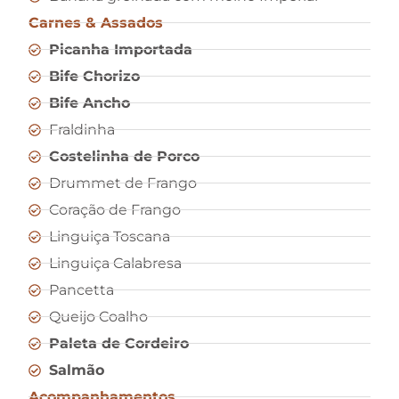
Carnes & Assados
Picanha Importada
Bife Chorizo
Bife Ancho
Fraldinha
Costelinha de Porco
Drummet de Frango
Coração de Frango
Linguiça Toscana
Linguiça Calabresa
Pancetta
Queijo Coalho
Paleta de Cordeiro
Salmão
Acompanhamentos