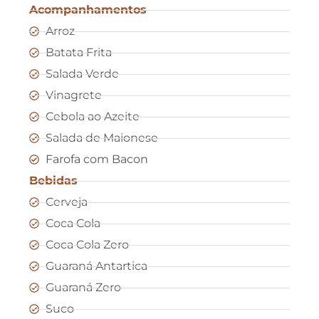
Acompanhamentos
Arroz
Batata Frita
Salada Verde
Vinagrete
Cebola ao Azeite
Salada de Maionese
Farofa com Bacon
Bebidas
Cerveja
Coca Cola
Coca Cola Zero
Guaraná Antartica
Guaraná Zero
Suco