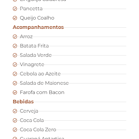
Pancetta
Queijo Coalho
Acompanhamentos
Arroz
Batata Frita
Salada Verde
Vinagrete
Cebola ao Azeite
Salada de Maionese
Farofa com Bacon
Bebidas
Cerveja
Coca Cola
Coca Cola Zero
Guaraná Antartica