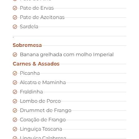
Pate de Ervas
Pate de Azeitonas
Sardela
.
Sobremesa
Banana grelhada com molho Imperial
Carnes & Assados
Picanha
Alcatra e Maminha
Fraldinha
Lombo de Porco
Drummet de Frango
Coração de Frango
Linguiça Toscana
Linguiça Calabresa