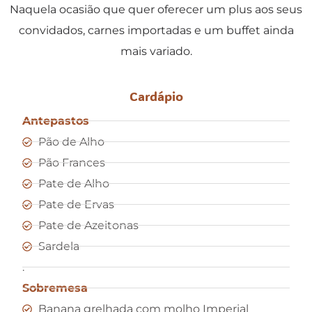
Naquela ocasião que quer oferecer um plus aos seus
convidados, carnes importadas e um buffet ainda
mais variado.
Cardápio
Antepastos
Pão de Alho
Pão Frances
Pate de Alho
Pate de Ervas
Pate de Azeitonas
Sardela
.
Sobremesa
Banana grelhada com molho Imperial