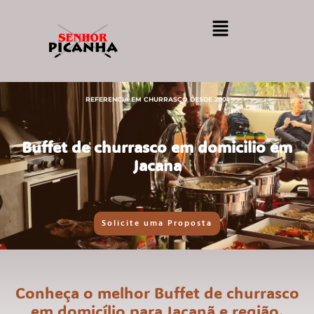
REFERENCIA EM CHURRASCO DESDE 2001
Buffet de churrasco em domicilio em
Jacana
Solicite uma Proposta
Conheça o melhor Buffet de churrasco
em domicílio para Jaçanã e região.