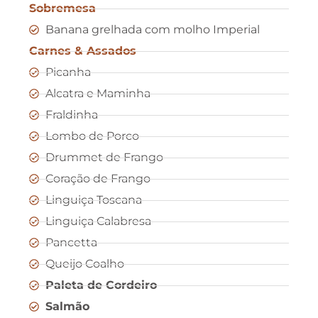
Sobremesa
Banana grelhada com molho Imperial
Carnes & Assados
Picanha
Alcatra e Maminha
Fraldinha
Lombo de Porco
Drummet de Frango
Coração de Frango
Linguiça Toscana
Linguiça Calabresa
Pancetta
Queijo Coalho
Paleta de Cordeiro
Salmão