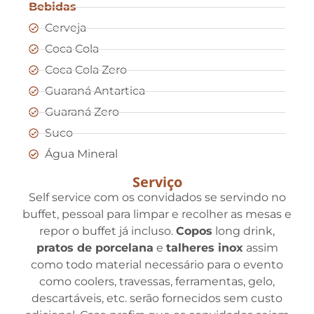
Bebidas
Cerveja
Coca Cola
Coca Cola Zero
Guaraná Antartica
Guaraná Zero
Suco
Água Mineral
Serviço
Self service com os convidados se servindo no
buffet, pessoal para limpar e recolher as mesas e
repor o buffet já incluso.
Copos
long drink,
pratos de porcelana
e
talheres inox
assim
como todo material necessário para o evento
como coolers, travessas, ferramentas, gelo,
descartáveis, etc. serão fornecidos sem custo