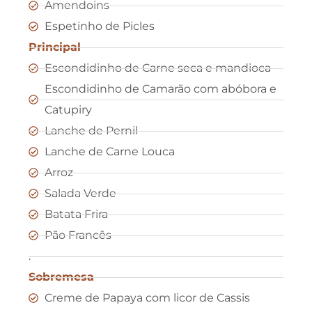
Amendoins
Espetinho de Picles
Principal
Escondidinho de Carne seca e mandioca
Escondidinho de Camarão com abóbora e
Catupiry
Lanche de Pernil
Lanche de Carne Louca
Arroz
Salada Verde
Batata Frira
Pão Francês
.
Sobremesa
Creme de Papaya com licor de Cassis