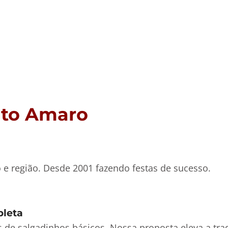
nto Amaro
e região. Desde 2001 fazendo festas de sucesso.
pleta
as de salgadinhos básicos. Nossa proposta eleva a tr