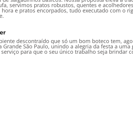
stufa, servimos pratos robustos, quentes e acolhedor
ora e pratos encorpados, tudo executado com o rigo
e.
er
ambiente descontraído que só um bom boteco tem, ag
Grande São Paulo, unindo a alegria da festa a uma g
erviço para que o seu único trabalho seja brindar c