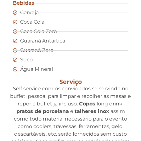
Bebidas
Cerveja
Coca Cola
Coca Cola Zero
Guaraná Antartica
Guaraná Zero
Suco
Água Mineral
Serviço
Self service com os convidados se servindo no
buffet, pessoal para limpar e recolher as mesas e
repor o buffet já incluso.
Copos
long drink,
pratos de porcelana
e
talheres inox
assim
como todo material necessário para o evento
como coolers, travessas, ferramentas, gelo,
descartáveis, etc. serão fornecidos sem custo