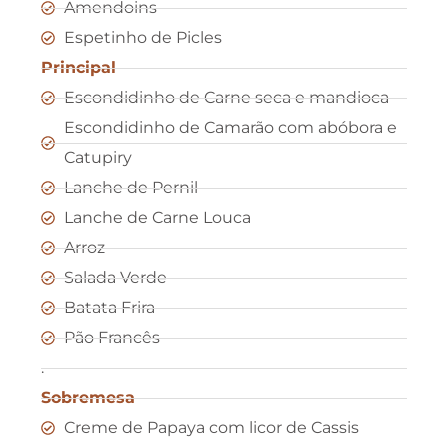
Amendoins
Espetinho de Picles
Principal
Escondidinho de Carne seca e mandioca
Escondidinho de Camarão com abóbora e
Catupiry
Lanche de Pernil
Lanche de Carne Louca
Arroz
Salada Verde
Batata Frira
Pão Francês
.
Sobremesa
Creme de Papaya com licor de Cassis