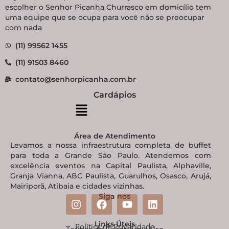
escolher o Senhor Picanha Churrasco em domicílio tem
uma equipe que se ocupa para você não se preocupar
com nada
(11) 99562 1455
(11) 91503 8460
contato@senhorpicanha.com.br
Cardápios
Área de Atendimento
Levamos a nossa infraestrutura completa de buffet
para toda a Grande São Paulo. Atendemos com
excelência eventos na Capital Paulista, Alphaville,
Granja Vianna, ABC Paulista, Guarulhos, Osasco, Arujá,
Mairiporã, Atibaia e cidades vizinhas.
Siga nos
Links Úteis
Política de Privacidade
Termos de Condições e Uso