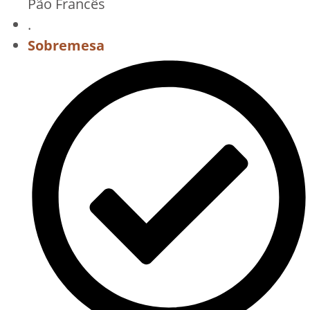
Pão Francês
.
Sobremesa