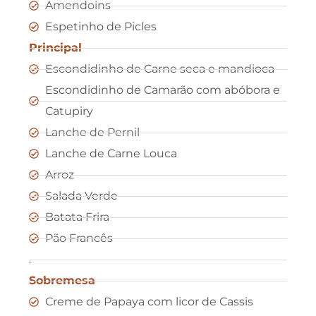
Amendoins
Espetinho de Picles
Principal
Escondidinho de Carne seca e mandioca
Escondidinho de Camarão com abóbora e
Catupiry
Lanche de Pernil
Lanche de Carne Louca
Arroz
Salada Verde
Batata Frira
Pão Francês
.
Sobremesa
Creme de Papaya com licor de Cassis