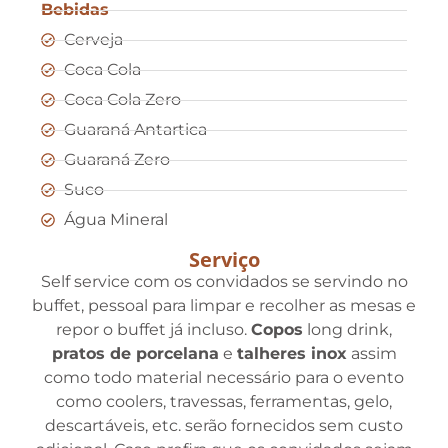
Bebidas
Cerveja
Coca Cola
Coca Cola Zero
Guaraná Antartica
Guaraná Zero
Suco
Água Mineral
Serviço
Self service com os convidados se servindo no
buffet, pessoal para limpar e recolher as mesas e
repor o buffet já incluso.
Copos
long drink,
pratos de porcelana
e
talheres inox
assim
como todo material necessário para o evento
como coolers, travessas, ferramentas, gelo,
descartáveis, etc. serão fornecidos sem custo