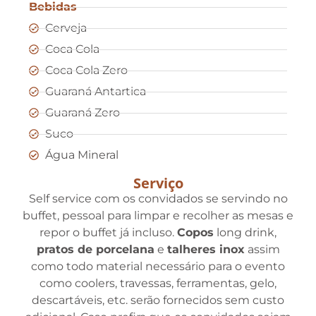
Bebidas
Cerveja
Coca Cola
Coca Cola Zero
Guaraná Antartica
Guaraná Zero
Suco
Água Mineral
Serviço
Self service com os convidados se servindo no
buffet, pessoal para limpar e recolher as mesas e
repor o buffet já incluso.
Copos
long drink,
pratos de porcelana
e
talheres inox
assim
como todo material necessário para o evento
como coolers, travessas, ferramentas, gelo,
descartáveis, etc. serão fornecidos sem custo