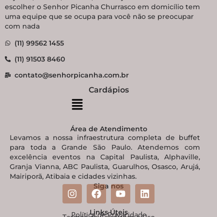
escolher o Senhor Picanha Churrasco em domicílio tem
uma equipe que se ocupa para você não se preocupar
com nada
(11) 99562 1455
(11) 91503 8460
contato@senhorpicanha.com.br
Cardápios
Área de Atendimento
Levamos a nossa infraestrutura completa de buffet
para toda a Grande São Paulo. Atendemos com
excelência eventos na Capital Paulista, Alphaville,
Granja Vianna, ABC Paulista, Guarulhos, Osasco, Arujá,
Mairiporã, Atibaia e cidades vizinhas.
Siga nos
Links Úteis
Política de Privacidade
Termos de Condições e Uso