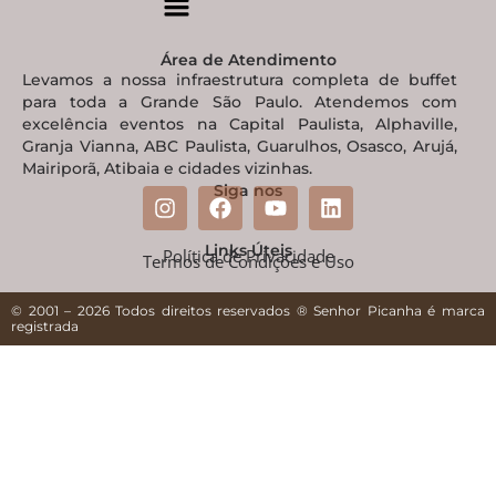
Área de Atendimento
Levamos a nossa infraestrutura completa de buffet
para toda a Grande São Paulo. Atendemos com
excelência eventos na Capital Paulista, Alphaville,
Granja Vianna, ABC Paulista, Guarulhos, Osasco, Arujá,
Mairiporã, Atibaia e cidades vizinhas.
Siga nos
Links Úteis
Política de Privacidade
Termos de Condições e Uso
© 2001 – 2026 Todos direitos reservados ® Senhor Picanha é marca
registrada